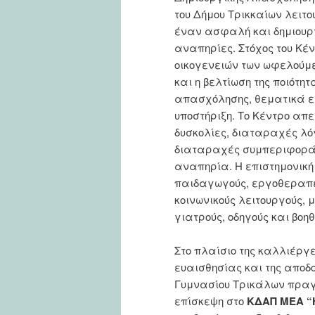
του Δήμου Τρικκαίων λειτο
έναν ασφαλή και δημιουργ
αναπηρίες. Στόχος του Κέντ
οικογενειών των ωφελούμε
και η βελτίωση της ποιότη
απασχόλησης, θεματικά ερ
υποστήριξη. Το Κέντρο απε
δυσκολίες, διαταραχές λό
διαταραχές συμπεριφοράς
αναπηρία. Η επιστημονική
παιδαγωγούς, εργοθεραπε
κοινωνικούς λειτουργούς, 
γιατρούς, οδηγούς και βοη
Στο πλαίσιο της καλλιέργε
ευαισθησίας και της αποδο
Γυμνασίου Τρικάλων πραγμ
επίσκεψη στο
ΚΔΑΠ ΜΕΑ “