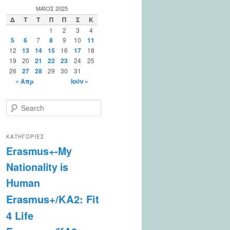
ΜΆΙΟΣ 2025
Δ
Τ
Τ
Π
Π
Σ
Κ
1
2
3
4
5
6
7
8
9
10
11
12
13
14
15
16
17
18
19
20
21
22
23
24
25
26
27
28
29
30
31
« Απρ
Ιούν »
S
e
a
r
ΚΑΤΗΓΟΡΊΕΣ
c
Erasmus+-My
h
Nationality is
Human
Erasmus+/KA2: Fit
4 Life