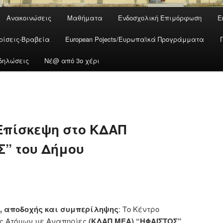
Ανακοινώσεις
Μαθήματα
Ενδοσχολική Επιμόρφωση
Ε
ρίσεις-Βραβεία
European Pojects/Ευρωπαϊκά Προγράμματα
δηλώσεις
Νέ@ από 3ο χέρι
Επίσκεψη στο ΚΔΑΠ
” του Δήμου
, αποδοχής και συμπερίληψης
: Το Κέντρο
ς Ατόμων με Αναπηρίες
(ΚΔΑΠ ΜΕΑ) “ΗΦΑΙΣΤΟΣ”