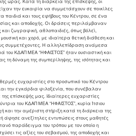
ικής ώρας. Κατά τη διάρκεια της επίσκεψης, οι
 είχαν την ευκαιρία να συμμετάσχουν σε ποικίλες
τα παιδιά και τους εφήβους του Κέντρου, σε ένα
σίας και αποδοχής. Οι δράσεις περιλάμβαναν
 και ζωγραφική, αθλοπαιδιές, όπως βόλεϊ,
μουσική και χορό, με ιδιαίτερα θετική διάθεση και
ους συμμετέχοντες. Η αλληλεπίδραση ανάμεσα
ιά του ΚΔΑΠ ΜΕΑ “ΗΦΑΙΣΤΟΣ” ήταν ουσιαστική και
ας τη δύναμη της συμπερίληψης, της ισότητας και
 θερμές ευχαριστίες στο προσωπικό του Κέντρου
αι την εγκάρδια φιλοξενία, που συνέβαλαν
 της επίσκεψής μας. Ιδιαίτερες ευχαριστίες
ύντρια του ΚΔΑΠ ΜΕΑ “ΗΦΑΙΣΤΟΣ”, κυρία Ίτσιου
χή και την αμέριστη στήριξη κατά τη διάρκεια της
τή άφησε ανεξίτηλες εντυπώσεις στους μαθητές
τανό παράδειγμα του τρόπου με τον οποίο η
χύσει τις αξίες του σεβασμού, της αποδοχής και