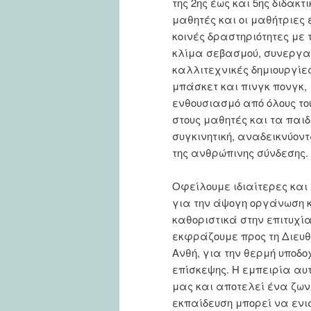
της 2ης έως και 5ης διδακτ
μαθητές και οι μαθήτριες
κοινές δραστηριότητες με 
κλίμα σεβασμού, συνεργα
καλλιτεχνικές δημιουργίες
μπάσκετ και πινγκ πονγκ, 
ενθουσιασμό από όλους τ
στους μαθητές και τα παιδ
συγκινητική, αναδεικνύοντ
της ανθρώπινης σύνδεσης.
Οφείλουμε ιδιαίτερες και
για την άψογη οργάνωση κ
καθοριστικά στην επιτυχία
εκφράζουμε προς τη Διευθ
Ανθή, για την θερμή υποδο
επίσκεψης. Η εμπειρία αυ
μας και αποτελεί ένα ζων
εκπαίδευση μπορεί να ενισ