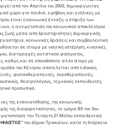
υργεί από τον Απρίλιο του 2003, δημιουργώντας
ικό χώρο για παιδιά, εφήβους και ενήλικες με
ρου είναι η κοινωνική ένταξη, η στήριξη των
νων, η αντιμετώπιση του κοινωνικού αποκλεισμού
τας ζωής μέσα από δραστηριότητες δημιουργικής
γαστήρια, κοινωνικές δράσεις και συμβουλευτική
υθύνεται σε άτομα με νοητική υστέρηση, κινητικές
γου, διαταραχές αυτιστικού φάσματος,
, καθώς και σε οποιοδήποτε άλλο άτομο με
 ομάδα του Κέντρου αποτελείται από ειδικούς
υτές, φυσικοθεραπευτές, λογοθεραπευτές,
μουσικούς, θεατρολόγους, τεχνικούς εκπαιδευτές,
θητικό προσωπικό.
ιας της ενσυναίσθησης, της κοινωνικής
χής της διαφορετικότητας, το τμήμα Β3 του 3ου
ατοποίησε την Τετάρτη 21 Μαΐου εκπαιδευτική
ΗΦΑΙΣΤΟΣ”
του Δήμου Τρικκαίων, κατά τη διάρκεια