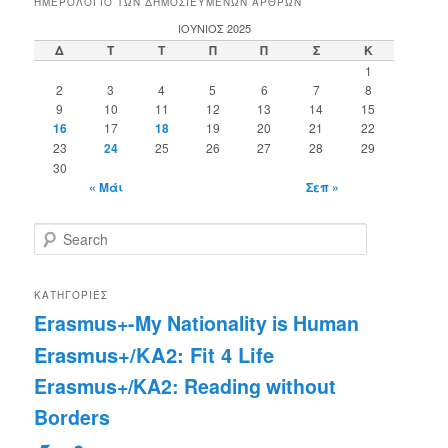
ΗΜΕΡΟΛΌΓΙΟ ΤΩΝ ΔΗΜΟΣΙΕΥΜΈΝΩΝ ΆΡΘΡΩΝ
ΙΟΎΝΙΟΣ 2025
Δ
Τ
Τ
Π
Π
Σ
Κ
1
2
3
4
5
6
7
8
9
10
11
12
13
14
15
16
17
18
19
20
21
22
23
24
25
26
27
28
29
30
« Μάι
Σεπ »
S
e
a
r
ΚΑΤΗΓΟΡΊΕΣ
c
Erasmus+-My Nationality is Human
h
Erasmus+/KA2: Fit 4 Life
Erasmus+/KA2: Reading without
Borders