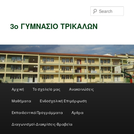
Skip
Skip
to
to
Sear
primary
secondary
content
content
3ο ΓΥΜΝΑΣΙΟ ΤΡΙΚΑΛΩΝ
Main
Αρχική
Το σχολείο μας
Ανακοινώσεις
menu
Μαθήματα
Ενδοσχολική Επιμόρφωση
Εκπαιδευτικά Προγράμματα
Άρθρα
Διαγωνισμοί-Διακρίσεις-Βραβεία