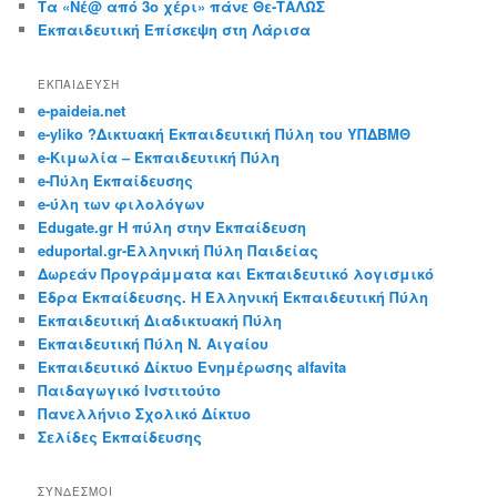
Τα «Νέ@ από 3ο χέρι» πάνε Θε-ΤΑΛΩΣ
Εκπαιδευτική Επίσκεψη στη Λάρισα
ΕΚΠΑΙΔΕΥΣΗ
e-paideia.net
e-yliko ?Δικτυακή Εκπαιδευτική Πύλη του ΥΠΔΒΜΘ
e-Κιμωλία – Εκπαιδευτική Πύλη
e-Πύλη Εκπαίδευσης
e-ύλη των φιλολόγων
Edugate.gr Η πύλη στην Εκπαίδευση
eduportal.gr-Ελληνική Πύλη Παιδείας
Δωρεάν Προγράμματα και Εκπαιδευτικό λογισμικό
Έδρα Εκπαίδευσης. Η Ελληνική Εκπαιδευτική Πύλη
Εκπαιδευτική Διαδικτυακή Πύλη
Εκπαιδευτική Πύλη Ν. Αιγαίου
Εκπαιδευτικό Δίκτυο Ενημέρωσης alfavita
Παιδαγωγικό Ινστιτούτο
Πανελλήνιο Σχολικό Δίκτυο
Σελίδες Εκπαίδευσης
ΣΎΝΔΕΣΜΟΙ