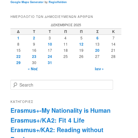
Google Maps Generator
by
RegioHelden
ΗΜΕΡΟΛΌΓΙΟ ΤΩΝ ΔΗΜΟΣΙΕΥΜΈΝΩΝ ΆΡΘΡΩΝ
ΔΕΚΈΜΒΡΙΟΣ 2025
Δ
Τ
Τ
Π
Π
Σ
Κ
1
2
3
4
5
6
7
8
9
10
11
12
13
14
15
16
17
18
19
20
21
22
23
24
25
26
27
28
29
30
31
« Νοέ
Ιαν »
S
e
a
r
ΚΑΤΗΓΟΡΊΕΣ
c
Erasmus+-My Nationality is Human
h
Erasmus+/KA2: Fit 4 Life
Erasmus+/KA2: Reading without