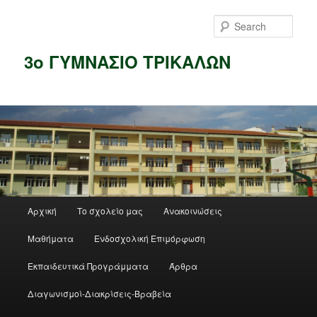
Skip
Skip
to
to
Sear
primary
secondary
content
content
3ο ΓΥΜΝΑΣΙΟ ΤΡΙΚΑΛΩΝ
Main
Αρχική
Το σχολείο μας
Ανακοινώσεις
menu
Μαθήματα
Ενδοσχολική Επιμόρφωση
Εκπαιδευτικά Προγράμματα
Άρθρα
Διαγωνισμοί-Διακρίσεις-Βραβεία