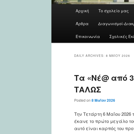
Main
Αρχική
Το σχολείο μας
menu
Άρθρα
Διαγωνισμοί-Διακ
Επικοινωνία
Σχολικές Εκ
DAILY ARCHIVES:
8 ΜΑΪ́ΟΥ 2026
Τα «Νέ@ από 3
ΤΑΛΩΣ
Posted on
8 Μαΐου 2026
Την Τετάρτη 6 Μαΐου 2026 
έκανε το πρώτο μεγάλο του
αυτό είναι καρπός του πρ