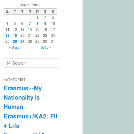
ΜΆΙΟΣ 2026
Δ
Τ
Τ
Π
Π
Σ
Κ
1
2
3
4
5
6
7
8
9
10
11
12
13
14
15
16
17
18
19
20
21
22
23
24
25
26
27
28
29
30
31
« Απρ
Ιούν »
S
e
a
r
ΚΑΤΗΓΟΡΊΕΣ
c
Erasmus+-My
h
Nationality is
Human
Erasmus+/KA2: Fit
4 Life