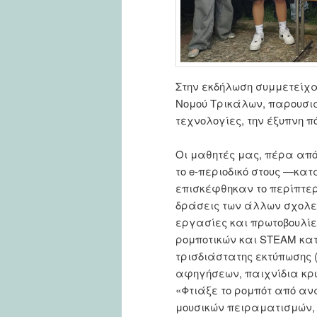
Στην εκδήλωση συμμετείχα
Νομού Τρικάλων, παρουσιά
τεχνολογίες, την έξυπνη π
Οι μαθητές μας, πέρα από
το e-περιοδικό στους —κα
επισκέφθηκαν το περίπτερ
δράσεις των άλλων σχολεί
εργασίες και πρωτοβουλίε
ρομποτικών και STEAM κα
τρισδιάστατης εκτύπωσης (
αφηγήσεων, παιχνίδια κρυ
«Φτιάξε το ρομπότ από αν
μουσικών πειραματισμών, 