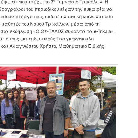
έφεια» που τρέχει το 3
Γυμνάσιο Τρικάλων. Η
ο
θρογράφοι του περιοδικού είχαν την ευκαιρία να
σουν το έργο τους τόσο στην τοπική κοινωνία όσο
ς μαθητές του Νομού Τρικάλων, μέσα από τη
ήσια εκδήλωση «Ο Θε-ΤΑΛΩΣ συναντά τα e-Trikala».
από τους εκπαιδευτικούς Τσαγκαδόπουλο
και Αναγνώστου Χρήστο, Μαθηματικό Ειδικής