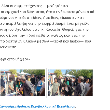
, όλοι οι συμμετέχοντες —μαθητές και
 οι αρχικά πιο δύσπιστοι, ήταν ενθουσιασμένοι από
ρούμενοι για όσα είδαν, έμαθαν, άκουσαν και
ήταν παράλειψη να μην εκφράσουμε ένα μεγάλο
ντή του σχολείου μας, κ. Κόκκαλη Θωμά, για την
υ σε όλη την προσπάθεια, καθώς και για την
αραίτητων υλικών μέσων —tablet και laptop— που
ρουσίαση.
Νέ@ από 3
χέρι»
ο
Καινοτόμες δράσεις
,
Περιβαλλοντική Εκπαίδευση
,