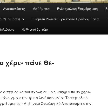
Ανακοινώσεις
Μαθήματα
Ενδοσχολική Επιμόρφωση
Ε
ρίσεις-Βραβεία
European Pojects/Ευρωπαϊκά Προγράμματα
δηλώσεις
Νέ@ από 3ο χέρι
ο χέρι» πάνε Θε-
το e-περιοδικό του σχολείου μας «Νέ@ από 3ο χέρι»
 άνοιγμα στην τρικαλινή κοινωνία. Το περιοδικό
ογράμματος «Μηδενικό Οικολογικό Αποτύπωμα στην