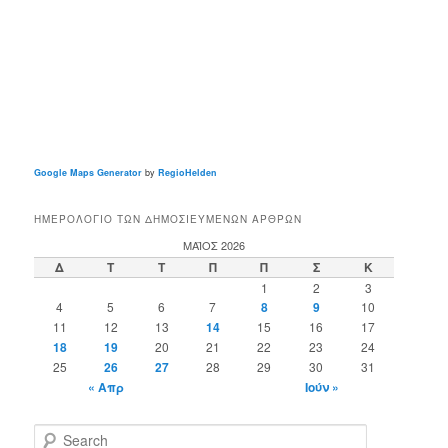
Google Maps Generator
by
RegioHelden
ΗΜΕΡΟΛΌΓΙΟ ΤΩΝ ΔΗΜΟΣΙΕΥΜΈΝΩΝ ΆΡΘΡΩΝ
ΜΆΙΟΣ 2026
Δ
Τ
Τ
Π
Π
Σ
Κ
1
2
3
4
5
6
7
8
9
10
11
12
13
14
15
16
17
18
19
20
21
22
23
24
25
26
27
28
29
30
31
« Απρ
Ιούν »
S