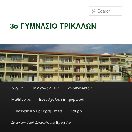
Skip
Skip
to
to
Sear
primary
secondary
content
content
3ο ΓΥΜΝΑΣΙΟ ΤΡΙΚΑΛΩΝ
Main
Αρχική
Το σχολείο μας
Ανακοινώσεις
menu
Μαθήματα
Ενδοσχολική Επιμόρφωση
Εκπαιδευτικά Προγράμματα
Άρθρα
Διαγωνισμοί-Διακρίσεις-Βραβεία