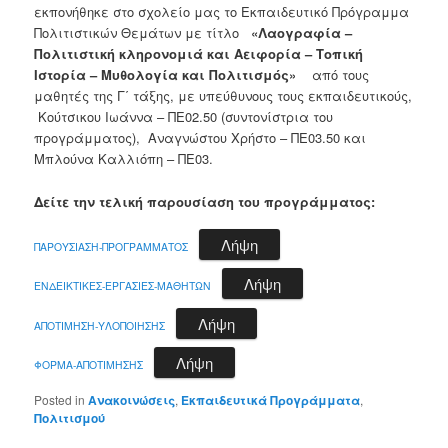
εκπονήθηκε στο σχολείο μας το Εκπαιδευτικό Πρόγραμμα
Πολιτιστικών Θεμάτων με τίτλο
«Λαογραφία –
Πολιτιστική κληρονομιά και Αειφορία – Τοπική
Ιστορία – Μυθολογία και Πολιτισμός»
από τους
μαθητές της Γ΄ τάξης, με υπεύθυνους τους εκπαιδευτικούς,
Κούτσικου Ιωάννα – ΠΕ02.50 (συντονίστρια του
προγράμματος),
Αναγνώστου Χρήστο – ΠΕ03.50 και
Μπλούνα Καλλιόπη – ΠΕ03.
Δείτε την τελική παρουσίαση του προγράμματος:
Λήψη
ΠΑΡΟΥΣΙΑΣΗ-ΠΡΟΓΡΑΜΜΑΤΟΣ
Λήψη
ΕΝΔΕΙΚΤΙΚΕΣ-ΕΡΓΑΣΙΕΣ-ΜΑΘΗΤΩΝ
Λήψη
ΑΠΟΤΙΜΗΣΗ-ΥΛΟΠΟΙΗΣΗΣ
Λήψη
ΦΟΡΜΑ-ΑΠΟΤΙΜΗΣΗΣ
Posted in
Ανακοινώσεις
,
Εκπαιδευτικά Προγράμματα
,
Πολιτισμού