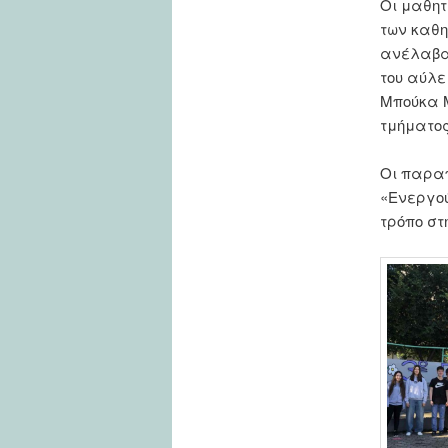
Οι μαθητέ
των καθη
ανέλαβαν
του αύλε
Μπούκα Μ
τμήματος
Οι παρα
«Ενεργού
τρόπο στ