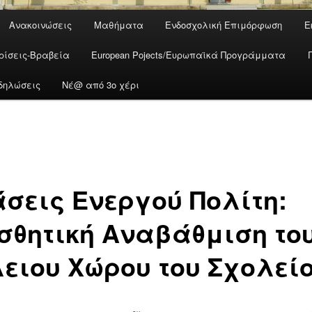
Ανακοινώσεις
Μαθήματα
Ενδοσχολική Επιμόρφωση
Ε
ρίσεις-Βραβεία
European Pojects/Ευρωπαϊκά Προγράμματα
δηλώσεις
Νέ@ από 3ο χέρι
σεις Ενεργού Πολίτη:
σθητική Αναβάθμιση το
ειου Χώρου του Σχολεί