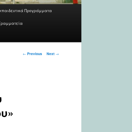
κπαιδευτικά Προγράμματα
Γραμματεία
Post
←
Previous
Next
→
navigation
υ
ου»