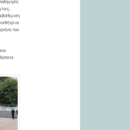
θοδήγηση
γίας,
ναβάθμιση
 μαθήτρια
ρήνη του
του
δήποτε