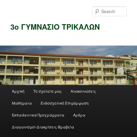
Skip
to
Sear
primary
content
3ο ΓΥΜΝΑΣΙΟ ΤΡΙΚΑΛΩΝ
Main
Αρχική
Το σχολείο μας
Ανακοινώσεις
menu
Μαθήματα
Ενδοσχολική Επιμόρφωση
Εκπαιδευτικά Προγράμματα
Άρθρα
Διαγωνισμοί-Διακρίσεις-Βραβεία