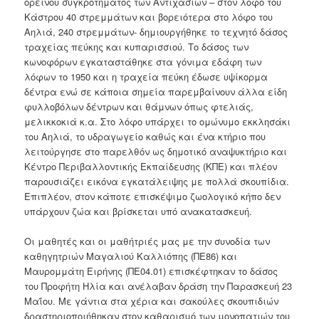
ορεινού συγκροτήματος των Αντιχασίων – στον λόφο του
Κάστρου 40 στρεμμάτων και βορειότερα στο λόφο του
Αηλιά, 240 στρεμμάτων- δημιουργήθηκε το τεχνητό δάσος
τραχείας πεύκης και κυπαρισσιού. Το δάσος των
κωνοφόρων εγκαταστάθηκε στα γόνιμα εδάφη των
λόφων το 1950 και η τραχεία πεύκη έδωσε υψίκορμα
δέντρα ενώ σε κάποια σημεία παρεμβαίνουν άλλα είδη
φυλλοβόλων δέντρων και θάμνων όπως φτελιάς,
μελικκοκιά κ.α. Στο λόφο υπάρχει το ομώνυμο εκκλησάκι
του Αηλιά, το υδραγωγείο καθώς και ένα κτήριο που
λειτούργησε στο παρελθόν ως δημοτικό αναψυκτήριο και
Κέντρο Περιβαλλοντικής Εκπαίδευσης (ΚΠΕ) και πλέον
παρουσιάζει εικόνα εγκατάλειψης με πολλά σκουπίδια.
Επιπλέον, στον κάποτε επισκέψιμο ζωολογικό κήπο δεν
υπάρχουν ζώα και βρίσκεται υπό ανακατασκευή.
Οι μαθητές και οι μαθήτριές μας με την συνοδία των
καθηγητριών Μαγαλιού Καλλιόπης (ΠΕ86) και
Μαυρομμάτη Ειρήνης (ΠΕ04.01) επισκέφτηκαν το δάσος
του Προφήτη Ηλία και ανέλαβαν δράση την Παρασκευή 23
Μαΐου. Με γάντια στα χέρια και σακούλες σκουπιδιών
δραστηριοποιήθηκαν στον καθαρισμό των μονοπατιών του