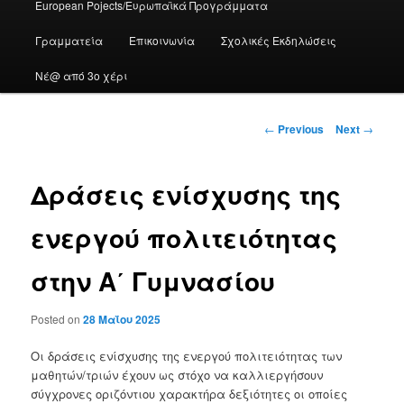
European Pojects/Ευρωπαϊκά Προγράμματα
Γραμματεία
Επικοινωνία
Σχολικές Εκδηλώσεις
Νέ@ από 3ο χέρι
Post
←
Previous
Next
→
navigation
Δράσεις ενίσχυσης της
ενεργού πολιτειότητας
στην Α΄ Γυμνασίου
Posted on
28 Μαΐου 2025
Οι δράσεις ενίσχυσης της ενεργού πολιτειότητας των
μαθητών/τριών έχουν ως στόχο να καλλιεργήσουν
σύγχρονες οριζόντιου χαρακτήρα δεξιότητες οι οποίες