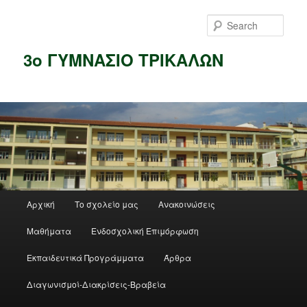
Skip
to
Sear
primary
content
3ο ΓΥΜΝΑΣΙΟ ΤΡΙΚΑΛΩΝ
Main
Αρχική
Το σχολείο μας
Ανακοινώσεις
menu
Μαθήματα
Ενδοσχολική Επιμόρφωση
Εκπαιδευτικά Προγράμματα
Άρθρα
Διαγωνισμοί-Διακρίσεις-Βραβεία