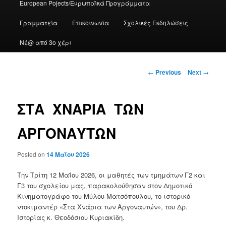
European Pojects/Ευρωπαϊκά Προγράμματα
Γραμματεία
Επικοινωνία
Σχολικές Εκδηλώσεις
Νέ@ από 3ο χέρι
Post
←
Previous
Next
→
navigation
ΣΤΑ ΧΝΑΡΙΑ ΤΩΝ
ΑΡΓΟΝΑΥΤΩΝ
Posted on
14 Μαΐου 2026
Την Τρίτη 12 Μαΐου 2026, οι μαθητές των τμημάτων Γ2 και
Γ3 του σχολείου μας, παρακολούθησαν στον Δημοτικό
Κινηματογράφο του Μύλου Ματσόπουλου, το ιστορικό
ντοκιμαντέρ «Στα Χνάρια των Αργοναυτών», του Δρ.
Ιστορίας κ. Θεοδόσιου Κυριακίδη.