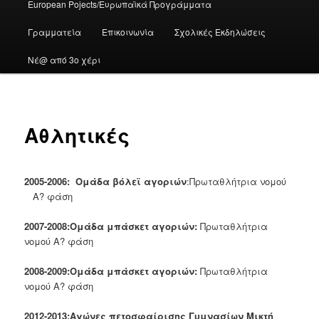
European Pojects/Ευρωπαϊκά Προγράμματα
Γραμματεία
Επικοινωνία
Σχολικές Εκδηλώσεις
Νέ@ από 3ο χέρι
Αθλητικές
2005-2006: Ομάδα βόλεϊ αγοριών
:Πρωταθλήτρια νομού
Α? φάση
2007-2008:Ομάδα μπάσκετ αγοριών:
Πρωταθλήτρια
νομού Α? φάση
2008-2009:Ομάδα μπάσκετ αγοριών:
Πρωταθλήτρια
νομού Α? φάση
2012-2013:Αγώνες πετοσφαίρισης Γυμνασίων Μικτή