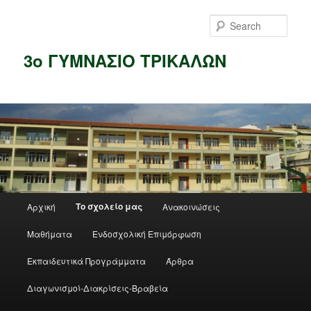
Skip
to
Sear
primary
content
3ο ΓΥΜΝΑΣΙΟ ΤΡΙΚΑΛΩΝ
Main
Το σχολείο μας
Αρχική
Ανακοινώσεις
menu
Μαθήματα
Ενδοσχολική Επιμόρφωση
Εκπαιδευτικά Προγράμματα
Άρθρα
Διαγωνισμοί-Διακρίσεις-Βραβεία