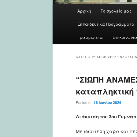
Main
Αρχική
Το σχολείο μας
menu
Εκπαιδευτικά Προγράμματα
Γραμματεία
Επικοινωνί
CATEGORY ARCHIVES:
ΕΝΔΟΣΧΟΛ
“ΣΙΩΠΗ ΑΝΑΜΕΣ
καταπληκτική τ
Posted on
18 Ιουνίου 2026
Διάκριση του 3ου Γυμνασίο
Με ιδιαίτερη χαρά και πε