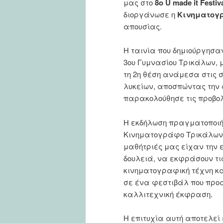
μας στο
8ο U made it Festiv
διοργάνωσε η
Κινηματογ
απουσίας.
Η ταινία που δημιούργησαν
3ου Γυμνασίου Τρικάλων, 
τη 2η θέση ανάμεσα στις 
λυκείων, αποσπώντας την α
παρακολούθησε τις προβολ
Η εκδήλωση πραγματοποιήθη
Κινηματογράφο Τρικάλων, 
μαθήτριές μας είχαν την 
δουλειά, να εκφράσουν τις
κινηματογραφική τέχνη κα
σε ένα φεστιβάλ που προά
καλλιτεχνική έκφραση.
Η επιτυχία αυτή αποτελεί