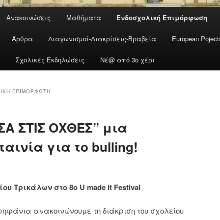
Ανακοινώσεις
Μαθήματα
Ενδοσχολική Επιμόρφωση
Άρθρα
Διαγωνισμοί-Διακρίσεις-Βραβεία
European Poje
α
Σχολικές Εκδηλώσεις
Νέ@ από 3ο χέρι
ΙΚΉ ΕΠΙΜΌΡΦΩΣΗ
Α ΣΤΙΣ ΟΧΘΕΣ” μια
αινία για το bulling!
υ Τρικάλων στο 8ο U made it Festival
ρηφάνια ανακοινώνουμε τη διάκριση του σχολείου