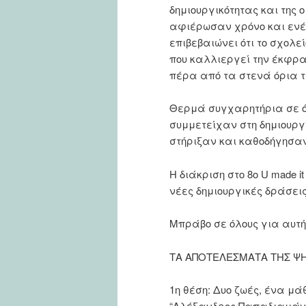
δημιουργικότητας και της 
αφιέρωσαν χρόνο και ενέρ
επιβεβαιώνει ότι το σχολε
που καλλιεργεί την έκφρα
πέρα από τα στενά όρια τ
Θερμά συγχαρητήρια σε όλ
συμμετείχαν στη δημιουργί
στήριξαν και καθοδήγησαν
Η διάκριση στο 8ο U made i
νέες δημιουργικές δράσεις
Μπράβο σε όλους για αυτή 
ΤΑ ΑΠΟΤΕΛΕΣΜΑΤΑ ΤΗΣ Ψ
1η θέση: Δυο ζωές, ένα μά
“Αλέξανδρος Παπαδιαμάν