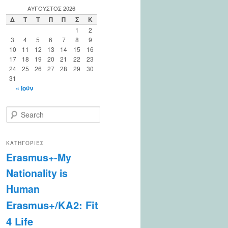
ΑΎΓΟΥΣΤΟΣ 2026
Δ
Τ
Τ
Π
Π
Σ
Κ
1
2
3
4
5
6
7
8
9
10
11
12
13
14
15
16
17
18
19
20
21
22
23
24
25
26
27
28
29
30
31
« Ιούν
S
e
a
r
ΚΑΤΗΓΟΡΊΕΣ
c
Erasmus+-My
h
Nationality is
Human
Erasmus+/KA2: Fit
4 Life