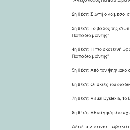
2η θέση: Σιωπή ανάμεσα σ
3η θέση: Το βάρος της σιω
Παπαδιαμάντης”
4η θέση: Η πιο σκοτεινή ώ
Παπαδιαμάντης”
5η θέση: Από τον ψηφιακό
6η θέση: Οι σκιές του διαδ
7η θέση: Visual Dyslexia, 1
8η θέση: ΞΕνάγηση στο σχ
Δείτε την ταινία παρακάτ