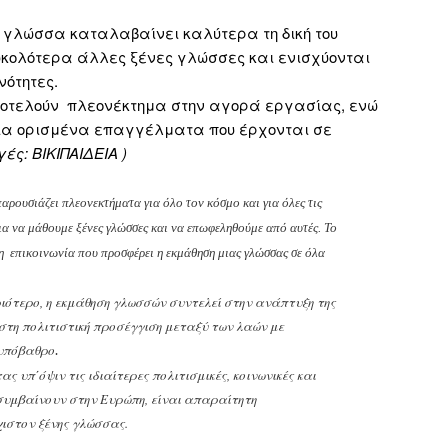
η γλώσσα καταλαβαίνει καλύτερα τη δική του
κολότερα άλλες ξένες γλώσσες και ενισχύονται
νότητες.
ποτελούν πλεονέκτημα στην αγορά εργασίας, ενώ
ια ορισμένα επαγγέλματα που έρχονται σε
γές: ΒΙΚΙΠΑΙΔΕΙΑ )
ρουσιάζει πλεονεκτήματα για όλο τον κόσμο και για όλες τις
 για να μάθουμε ξένες γλώσσες και να επωφεληθούμε από αυτές. Το
 η επικοινωνία που προσφέρει η εκμάθηση μιας γλώσσας σε όλα
ριότερο, η εκμάθηση γλωσσών συντελεί στην ανάπτυξη της
 στη πολιτιστική προσέγγιση μεταξύ των λαών με
 υπόβαθρο
.
 υπ΄όψιν τις ιδιαίτερες πολιτισμικές, κοινωνικές και
συμβαίνουν στην Ευρώπη, είναι απαραίτητη
στον ξένης γλώσσας.