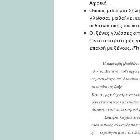
Αφρική.
Όποιος μιλά μια ξέν
γλώσσα, μαθαίνει ευ
οι διανοητικές του ικα
Οι ξένες γλώσσες α
είναι απαραίτητες γ
επαφή με ξένους.
(Πη
Η εκμάθηση γλωσσών πα
ηλικίες. Δεν είναι ποτέ αργά
σημαντικότερο απ΄ όλα είναι
τα στάδια της ζωής.
Και ας μην ξεχνάμε το κυ
ανεκτικότητας και επίσης
διαφορετικό πολιτισμικό
Σήμερα λαμβάνοντας
οικονομικές αλλαγές που 
η εκμάθηση μιας τουλάχι