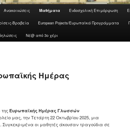
Ανακοινώσεις
Μαθήματα
Ενδοσχολική Επιμόρφωση
Ε
ρίσεις-Βραβεία
European Pojects/Ευρωπαϊκά Προγράμματα
δηλώσεις
Νέ@ από 3ο χέρι
ρωπαϊκής Ημέρας
 της
Ευρωπαϊκής Ημέρας Γλωσσών
είο μας, την Τετάρτη 22 Οκτωβρίου 2025, μια
. Συγκεκριμένα οι μαθητές άκουσαν τραγούδια σε