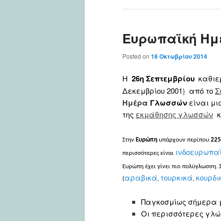
Ευρωπαϊκή Η
Posted on
16 Οκτωβρίου 2014
Η
26η Σεπτεμβρίου
καθιε
Δεκεμβρίου 2001
)
από το
Σ
Ημέρα
Γλωσσών
είναι μι
της
εκμάθησης γλωσσών
κ
Στην
Ευρώπη
υπάρχουν περίπου
225
ινδοευρωπα
περισσότερες είναι
Ευρώπη έχει γίνει πιο πολύγλωσση. 
αραβικά
τουρκικά
κουρδι
(
,
,
Παγκοσμίως σήμερα μι
Οι περισσότερες γλώσ