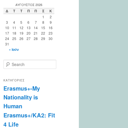
ΑΎΓΟΥΣΤΟΣ 2026
Δ
Τ
Τ
Π
Π
Σ
Κ
1
2
3
4
5
6
7
8
9
10
11
12
13
14
15
16
17
18
19
20
21
22
23
24
25
26
27
28
29
30
31
« Ιούν
S
e
a
r
ΚΑΤΗΓΟΡΊΕΣ
c
Erasmus+-My
h
Nationality is
Human
Erasmus+/KA2: Fit
4 Life