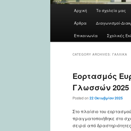
Main
Αρχική
Το σχολείο μας
menu
Άρθρα
Διαγωνισμοί-Διακ
Επικοινωνία
Σχολικές Εκ
CATEGORY ARCHIVES:
ΓΑΛΛΙΚΆ
Εορτασμός Ευ
Γλωσσών 2025
Posted on
22 Οκτωβρίου 2025
Στο πλαίσιο του εορτασμού
πραγματοποιήθηκε στο σχολ
σειρά από δραστηριότητες