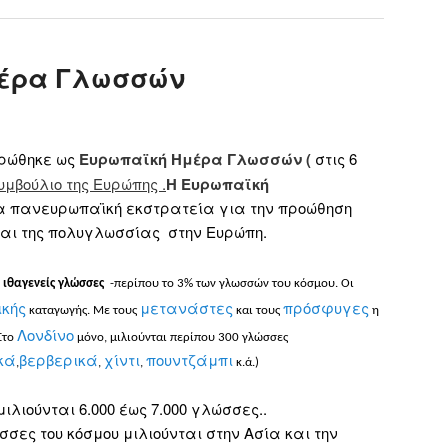
μέρα Γλωσσών
ρώθηκε ως
Ευρωπαϊκή Ημέρα Γλωσσών (
στις 6
υμβούλιο της Ευρώπης .
Η Ευρωπαϊκή
α πανευρωπαϊκή εκστρατεία για την προώθηση
αι της πολυγλωσσίας
στην Ευρώπη
.
 ιθαγενείς γλώσσες
-περίπου το 3% των γλωσσών του κόσμου. Οι
ϊκής
μετανάστες
πρόσφυγες
καταγωγής. Με τους
και τους
η
Λονδίνο
Στο
μόνο, μιλιούνται περίπου 300 γλώσσες
κά
βερβερικά
χίντι
πουντζάμπι
,
,
,
κ.ά.)
λιούνται 6.000 έως 7.000 γλώσσες..
σες του κόσμου μιλιούνται στην Ασία και την