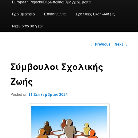
European Pojects/Ευρωπαϊκά Προγράμματα
Γραμματεία
Επικοινωνία
Σχολικές Εκδηλώσεις
Νέ@ από 3ο χέρι
Post
←
Previous
Next
→
navigation
Σύμβουλοι Σχολικής
Ζωής
Posted on
11 Σεπτεμβρίου 2024