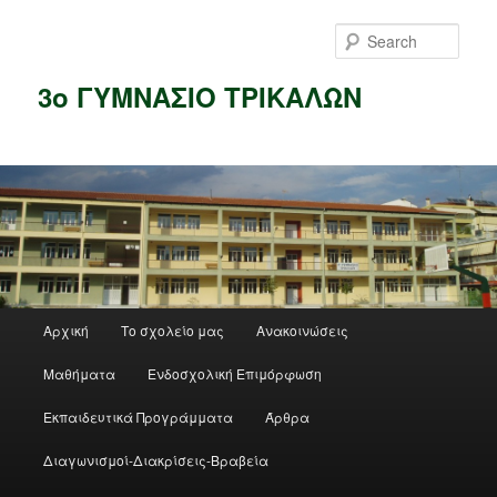
Skip
to
Sear
primary
content
3ο ΓΥΜΝΑΣΙΟ ΤΡΙΚΑΛΩΝ
Main
Αρχική
Το σχολείο μας
Ανακοινώσεις
menu
Μαθήματα
Ενδοσχολική Επιμόρφωση
Εκπαιδευτικά Προγράμματα
Άρθρα
Διαγωνισμοί-Διακρίσεις-Βραβεία