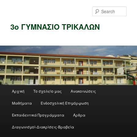
Skip
to
Sear
primary
content
3ο ΓΥΜΝΑΣΙΟ ΤΡΙΚΑΛΩΝ
Main
Αρχική
Το σχολείο μας
Ανακοινώσεις
menu
Μαθήματα
Ενδοσχολική Επιμόρφωση
Εκπαιδευτικά Προγράμματα
Άρθρα
Διαγωνισμοί-Διακρίσεις-Βραβεία