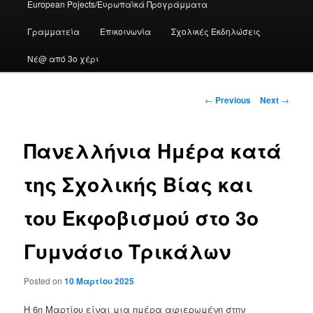
European Pojects/Ευρωπαϊκά Προγράμματα
Γραμματεία
Επικοινωνία
Σχολικές Εκδηλώσεις
Νέ@ από 3ο χέρι
Post
←
Previous
Next
→
navigation
Πανελλήνια Ημέρα κατά
της Σχολικής Βίας και
του Εκφοβισμού στο 3ο
Γυμνάσιο Τρικάλων
Posted on
10 Μαρτίου 2025
Η 6η Μαρτίου είναι μια ημέρα αφιερωμένη στην