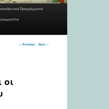
κπαιδευτικά Προγράμματα
Γραμματεία
Post
←
Previous
Next
→
navigation
 οι
υ