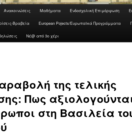
Ανακοινώσεις
Μαθήματα
Ενδοσχολική Επιμόρφωση
Ε
ρίσεις-Βραβεία
European Pojects/Ευρωπαϊκά Προγράμματα
δηλώσεις
Νέ@ από 3ο χέρι
αραβολή της τελικής
σης: Πως αξιολογούνται
ρωποι στη Βασιλεία το
ού