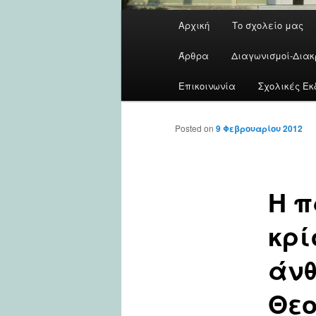
Main
Αρχική
Το σχολείο μας
menu
Άρθρα
Διαγωνισμοί-Διακ
Επικοινωνία
Σχολικές Εκ
Posted on
9 Φεβρουαρίου 2012
Η π
κρί
άνθ
Θε