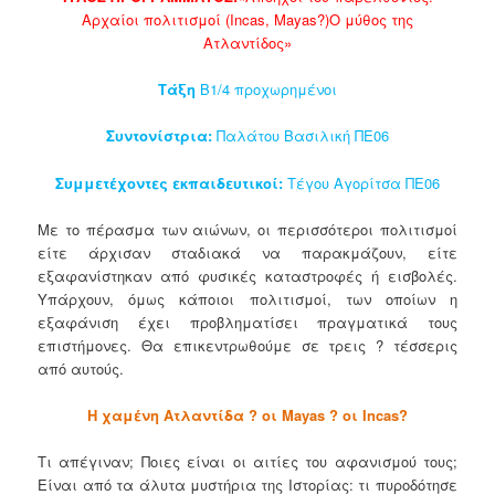
Αρχαίοι πολιτισμοί (
Incas
,
Mayas
?)Ο μύθος της
Ατλαντίδος»
Τάξη
Β1/4 προχωρημένοι
Συντονίστρια:
Παλάτου Βασιλική ΠΕ06
Συμμετέχοντες εκπαιδευτικοί:
Τέγου Αγορίτσα ΠΕ06
Με το πέρασμα των αιώνων, οι περισσότεροι πολιτισμοί
είτε άρχισαν σταδιακά να παρακμάζουν, είτε
εξαφανίστηκαν από φυσικές καταστροφές ή εισβολές.
Υπάρχουν, όμως κάποιοι πολιτισμοί, των οποίων η
εξαφάνιση έχει προβληματίσει πραγματικά τους
επιστήμονες. Θα επικεντρωθούμε σε τρεις ? τέσσερις
από αυτούς.
Η χαμένη Ατλαντίδα ? οι
Mayas
? οι
Incas
?
Τι απέγιναν; Ποιες είναι οι αιτίες του αφανισμού τους;
Είναι από τα άλυτα μυστήρια της Ιστορίας: τι πυροδότησε