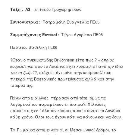
Τάξη : Α3
– επίπεδο Προχωρημένων
Συντονίστρια :
Πατραμάνη Ευαγγελία ΠΕ05
Συμμετέχοντες Εκπ/κοί:
Τέγου Αγορίτσα ΠΕ06
Παλάτου Βασιλική ΠΕ06
?Όταν ο πνευματώδης Dr Johnson είπε πως ?
« όποιος
κουράστηκε από το Λονδίνο, έχει κουραστεί από την ίδια
του τη ζωή»
??, στόχευε όχι μόνο στην κοσμοπολίτικη
πλευρά της Βρετανικής πρωτεύουσας αλλά και στην
ιστορία της.
Πάνω από 2 αιώνες πέρασαν από τότε, όμως τα
λεγόμενά του παραμένουν επίκαιρα?..Χιλιάδες
επισκέπτες απ΄ όλο τον κόσμο επισκέπτονται το Λονδίνο
κάθε χρόνο. Όλοι τους έχουν κάτι να κάνουν και να δουν.
Τα Ρωμαϊκά απομεινάρια, οι Μεσαιωνικοί δρόμοι, τα