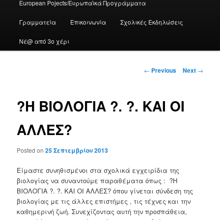
European Pojects/Ευρωπαϊκά Προγράμματα
Γραμματεία
Επικοινωνία
Σχολικές Εκδηλώσεις
Νέ@ από 3ο χέρι
Post
←
Previous
Next
→
navigation
?H ΒΙΟΛΟΓΙΑ ?. ?. ΚΑΙ ΟΙ
ΑΛΛΕΣ?
Posted on
25 Σεπτεμβρίου 2013
Είμαστε συνηθισμένοι στα σχολικά εγχειρίδια της
βιολογίας να συναντούμε παραθέματα όπως : ?H
ΒΙΟΛΟΓΙΑ ?. ?. ΚΑΙ ΟΙ ΑΛΛΕΣ? όπου γίνεται σύνδεση της
βιολογίας με τις άλλες επιστήμες , τις τέχνες και την
καθημερινή ζωή. Συνεχίζοντας αυτή την προσπάθεια,