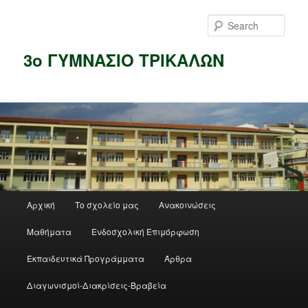
Skip
to
Sear
primary
content
3ο ΓΥΜΝΑΣΙΟ ΤΡΙΚΑΛΩΝ
Main
Αρχική
Το σχολείο μας
Ανακοινώσεις
menu
Μαθήματα
Ενδοσχολική Επιμόρφωση
Εκπαιδευτικά Προγράμματα
Άρθρα
Διαγωνισμοί-Διακρίσεις-Βραβεία