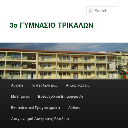
Skip
to
Sear
primary
content
3ο ΓΥΜΝΑΣΙΟ ΤΡΙΚΑΛΩΝ
Main
Αρχική
Το σχολείο μας
Ανακοινώσεις
menu
Μαθήματα
Ενδοσχολική Επιμόρφωση
Εκπαιδευτικά Προγράμματα
Άρθρα
Διαγωνισμοί-Διακρίσεις-Βραβεία