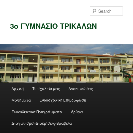
Skip
to
Sear
primary
content
3ο ΓΥΜΝΑΣΙΟ ΤΡΙΚΑΛΩΝ
Main
Αρχική
Το σχολείο μας
Ανακοινώσεις
menu
Μαθήματα
Ενδοσχολική Επιμόρφωση
Εκπαιδευτικά Προγράμματα
Άρθρα
Διαγωνισμοί-Διακρίσεις-Βραβεία