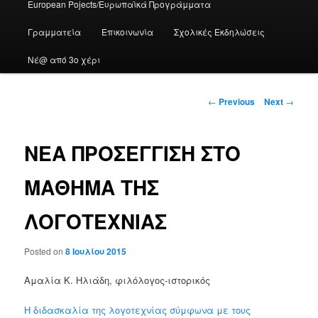
European Pojects/Ευρωπαϊκά Προγράμματα
Γραμματεία
Επικοινωνία
Σχολικές Εκδηλώσεις
Νέ@ από 3ο χέρι
Post
←
Previous
Next
→
navigation
ΝΕΑ ΠΡΟΣΕΓΓΙΣΗ ΣΤΟ
ΜΑΘΗΜΑ ΤΗΣ
ΛΟΓΟΤΕΧΝΙΑΣ
Posted on
8 Ιουλίου 2015
Αμαλία Κ. Ηλιάδη, φιλόλογος-ιστορικός
Η διδασκαλία της λογοτεχνίας σύμφωνα με τους