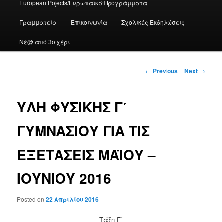
European Pojects/Ευρωπαϊκά Προγράμματα
Γραμματεία
Επικοινωνία
Σχολικές Εκδηλώσεις
Νέ@ από 3ο χέρι
Post
←
Previous
Next
→
navigation
ΥΛΗ ΦΥΣΙΚΗΣ Γ΄
ΓΥΜΝΑΣΙΟΥ ΓΙΑ ΤΙΣ
ΕΞΕΤΑΣΕΙΣ ΜΑΪΟΥ –
ΙΟΥΝΙΟΥ 2016
Posted on
22 Απριλίου 2016
Τάξη Γ΄