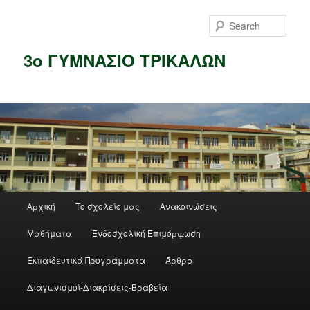
Skip
to
Sear
primary
content
3ο ΓΥΜΝΑΣΙΟ ΤΡΙΚΑΛΩΝ
Main
Αρχική
Το σχολείο μας
Ανακοινώσεις
menu
Μαθήματα
Ενδοσχολική Επιμόρφωση
Εκπαιδευτικά Προγράμματα
Άρθρα
Διαγωνισμοί-Διακρίσεις-Βραβεία