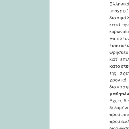
Ελληνικ
υποχρεώσ
διασφάλι
κατά την
κορωνοϊο
Επιπλέο
εκπαίδευ
Θρησκευ
κατ’ επι
καταστε
της σχε
χρονικό
διαγραφ
μαθητών
Έχετε δι
δεδομέν
προσωπι
πρόσβασ
διόρθωσ