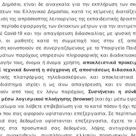
ό Δημόσιο, είναι δε αναγκαία για την εκπλήρωση των σκ
εων του Ελληνικού Δημοσίου, κατά τις κείμενες διατάξει
ση της απρόσκοπτης λειτουργίας της εκπαιδευτικής δραστ
 περίοδο εφαρμογής των έκτακτων μέτρων για την αντιμετ
ύ Covid-19 και την απαγόρευση διδασκαλίας με φυσική 
ν, οι μαθητές κατά τη συμμετοχή τους στην εξ απ
ση κοινοποιούν σε συνεργαζόμενους με το Υπουργείο Παι
μάτων παρόχους υπηρεσιών πληροφορικής και διαδικτυακο
λογήν τους, όνομα ή όνομα χρήστη,
αποκλειστικά προκει
ί τεχνικά δυνατή η σύγχρονη εξ αποστάσεως διδασκαλ
τικής πλατφόρμας τηλεδιασκέψεων, και αποκλειστικά
 διάστημα ισχύει η ως άνω απαγόρευση, και εν συν
ούν από τους εν λόγω παρόχους.
Συστήνεται η σύν
 μέσω λογισμικού πλοήγησης (browser)
(και όχι μέσω εφ
καίωμα να λάβετε επιβεβαίωση για το κατά πόσον ή όχι 
α που σας αφορούν υφίστανται επεξεργασία. Σε περίπτωσ
κά σας δεδομένα υφίστανται επεξεργασία, έχετε το 
ης στα προσωπικά σας δεδομένα, λήψης αντιγράφο
ης ανακριβειών, συμπλήρωσης ελλιπών προσωπικών δε