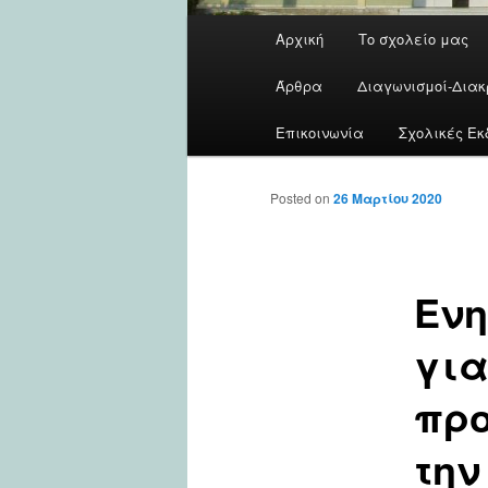
Main
Αρχική
Το σχολείο μας
menu
Άρθρα
Διαγωνισμοί-Διακ
Επικοινωνία
Σχολικές Εκ
Posted on
26 Μαρτίου 2020
Ενη
για
προ
την