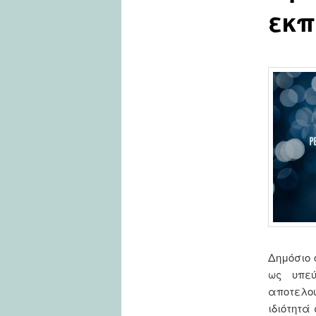
εκπ
Δημόσιο 
ως υπε
αποτελο
ιδιότητά