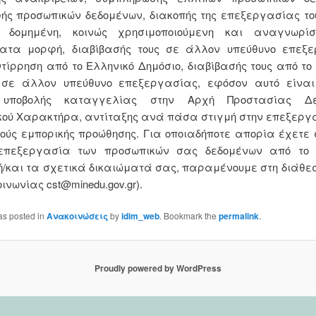
ς προσωπικών δεδομένων, διακοπής της επεξεργασίας το
 δομημένη, κοινώς χρησιμοποιούμενη και αναγνωρί
ατα μορφή, διαβίβασής τους σε άλλον υπεύθυνο επεξε
τίρρηση από το Ελληνικό Δημόσιο, διαβίβασής τους από το
 σε άλλον υπεύθυνο επεξεργασίας, εφόσον αυτό είναι
, υποβολής καταγγελίας στην Αρχή Προστασίας Δε
ού Χαρακτήρα, αντίταξης ανά πάσα στιγμή στην επεξεργ
ούς εμπορικής προώθησης. Για οποιαδήποτε απορία έχετε
επεξεργασία των προσωπικών σας δεδομένων από το 
ή/και τα σχετικά δικαιώματά σας, παραμένουμε στη διάθεσ
οινωνίας cst@minedu.gov.gr).
as posted in
Ανακοινώσεις
by
idim_web
. Bookmark the
permalink
.
Proudly powered by WordPress