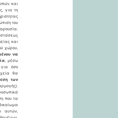
οπών και
ς, για τη
ηριότητας
ώπιση του
παρουσία.
οστάσεως
δείας και
ύ χώρου,
μένου να
ία
, μέσω
 για όσο
εχεία θα
δεση των
αρμογής).
προσωπικά
η που τα
δικαίωμα
υ αυτών,
δομένων,