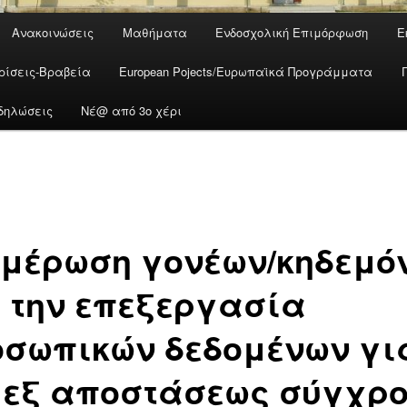
Ανακοινώσεις
Μαθήματα
Ενδοσχολική Επιμόρφωση
Ε
ρίσεις-Βραβεία
European Pojects/Ευρωπαϊκά Προγράμματα
δηλώσεις
Νέ@ από 3ο χέρι
μέρωση γονέων/κηδεμό
 την επεξεργασία
σωπικών δεδομένων γι
 εξ αποστάσεως σύγχρ