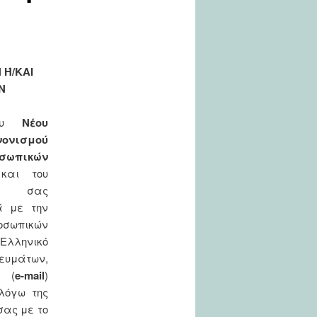
Ή/ΚΑΙ
Ν
του
Νέου
νισμού
ωπικών
 και του
), σας
ά με την
οσωπικών
 Ελληνικό
κευμάτων,
α
(
e-mail
)
λόγω της
σας με το