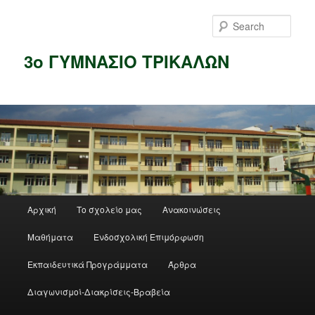
Skip
to
Sear
primary
content
3ο ΓΥΜΝΑΣΙΟ ΤΡΙΚΑΛΩΝ
Main
Αρχική
Το σχολείο μας
Ανακοινώσεις
menu
Μαθήματα
Ενδοσχολική Επιμόρφωση
Εκπαιδευτικά Προγράμματα
Άρθρα
Διαγωνισμοί-Διακρίσεις-Βραβεία