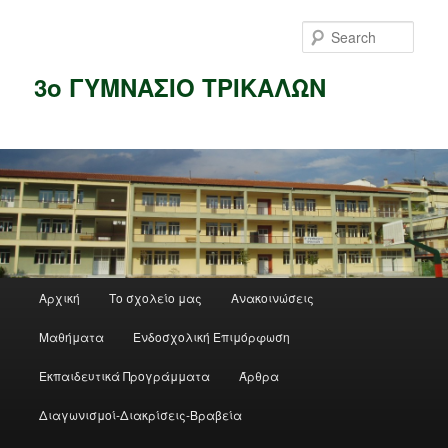
Skip
to
Sear
primary
content
3ο ΓΥΜΝΑΣΙΟ ΤΡΙΚΑΛΩΝ
Main
Αρχική
Το σχολείο μας
Ανακοινώσεις
menu
Μαθήματα
Ενδοσχολική Επιμόρφωση
Εκπαιδευτικά Προγράμματα
Άρθρα
Διαγωνισμοί-Διακρίσεις-Βραβεία