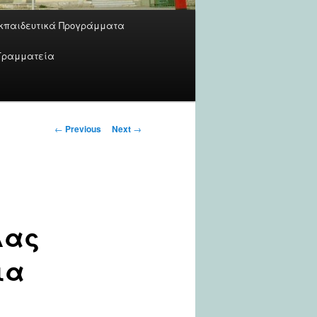
κπαιδευτικά Προγράμματα
Γραμματεία
Post
←
Previous
Next
→
navigation
λας
ια