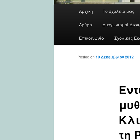
Main
Αρχική
Το σχολείο μας
menu
Άρθρα
Διαγωνισμοί-Διακ
Επικοινωνία
Σχολικές Εκ
Posted on
10 Δεκεμβρίου 2012
Εντ
μυθ
Κλ
τη 