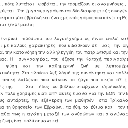
 , πότε λυπάται , φοβάται, την τρομάζουν οι αναμνήσεις 
εύεται. Στο έργο περιγράφονται δύο διαφορετικές οικογένε
ική και μία εβραϊκή και ένας μεικτός γάμος που κάνει τη Ρ
ται ξεκρέμαστη.
ρικά πρόσωπα του λογοτεχνήματος είναι απλοί καθ
ι με καλούς χαρακτήρες, που διδάσκουν σε μας την αγ
, την κατανόηση την αλληλεγγύη, τον πατριωτισμό και την
ειας. Η συγγραφέας, που έζησε την Κατοχή, περιγράφε
 φύση και την καθημερινή ζωή με λεπτομέρ
ικότητα. Στο πλούσιο λεξιλόγιό της συνάντησα και πολλ
 τοπική διάλεκτο, που κάνουν το έργο πιο οικείο σ? ε
τες της. Στο τέλος του βιβλίου υπάρχουν σημειώσεις
πολύ χρήσιμες διότι απ? αυτές έμαθα για την ΕΟΝ, την 
ους αντάρτες, την εξέγερση των μαθητών στα Τρίκαλ
α τη θρησκεία των Εβραίων, τα ήθη, τα έθιμα και τον 
μαθα πως η αγάπη μεταξύ των ανθρώπων και ο αγώνας
ρη ζωή είναι πολύ σημαντικά. .