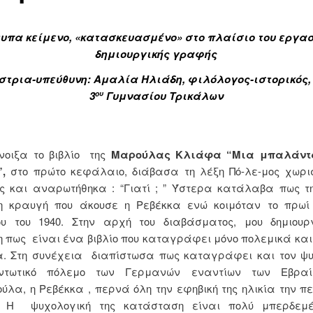
υπα κείμενο, «κατασκευασμένο» στο πλαίσιο του εργα
δημιουργικής γραφής
στρια-υπεύθυνη: Αμαλία Ηλιάδη, φιλόλογος-ιστορικός,
3
Γυμνασίου Τρικάλων
ου
οιξα το βιβλίο της
Μαρούλας Κλιάφα “Μια μπαλάντα
,
στο πρώτο κεφάλαιο, διάβασα τη λέξη Πό-λε-μος χωρι
ς και αναρωτήθηκα : “Γιατί ; ” Ύστερα κατάλαβα πως τη
η κραυγή που άκουσε η Ρεβέκκα ενώ κοιμόταν το πρωί 
ου του 1940. Στην αρχή του διαβάσματος, μου δημιουρ
 πως είναι ένα βιβλίο που καταγράφει μόνο πολεμικά και
α. Στη συνέχεια διαπίστωσα πως καταγράφει και τον ψυ
οντωτικό πόλεμο των Γερμανών εναντίων των Εβραί
ύλα, η Ρεβέκκα , περνά όλη την εφηβική της ηλικία την πε
. Η ψυχολογική της κατάσταση είναι πολύ μπερδεμέ