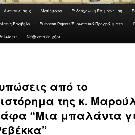
Ανακοινώσεις
Μαθήματα
Ενδοσχολική Επιμόρφωση
Ε
ρίσεις-Βραβεία
European Pojects/Ευρωπαϊκά Προγράμματα
δηλώσεις
Νέ@ από 3ο χέρι
υπώσεις από το
ιστόρημα της κ. Μαρού
ιάφα “Μια μπαλάντα γ
Ρεβέκκα”