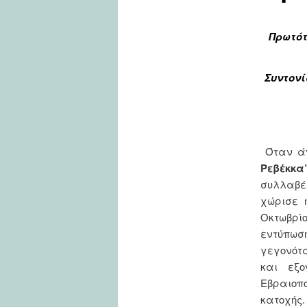
Πρωτότ
Συντονί
Όταν άν
Ρεβέκκα”
συλλαβέ
χώρισε 
Οκτωβρί
εντύπωση
γεγονότ
και εξ
Εβραιοπο
κατοχής