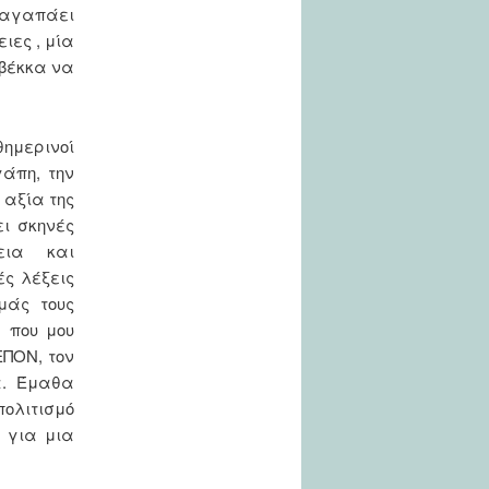
, αγαπάει
ιες , μία
εβέκκα να
ημερινοί
άπη, την
 αξία της
ι σκηνές
εια και
ές λέξεις
μάς τους
 που μου
ΕΠΟΝ, τον
α. Έμαθα
πολιτισμό
 για μια