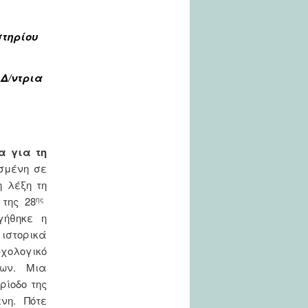
στηρίου
 Δ/ντρια
 για τη
σμένη σε
 λέξη τη
της 28
ης
γήθηκε η
 ιστορικά
χολογικό
ων. Μια
ρίοδο της
νη. Πότε