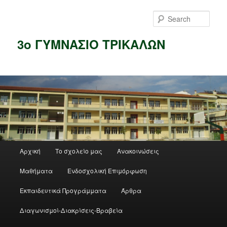
Skip
to
Sear
primary
content
3ο ΓΥΜΝΑΣΙΟ ΤΡΙΚΑΛΩΝ
Main
Αρχική
Το σχολείο μας
Ανακοινώσεις
menu
Μαθήματα
Ενδοσχολική Επιμόρφωση
Εκπαιδευτικά Προγράμματα
Άρθρα
Διαγωνισμοί-Διακρίσεις-Βραβεία