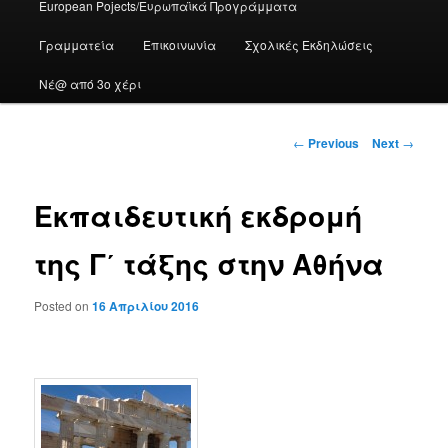
European Pojects/Ευρωπαϊκά Προγράμματα
Γραμματεία
Επικοινωνία
Σχολικές Εκδηλώσεις
Νέ@ από 3ο χέρι
Post
←
Previous
Next
→
navigation
Εκπαιδευτική εκδρομή
της Γ΄ τάξης στην Αθήνα
Posted on
16 Απριλίου 2016