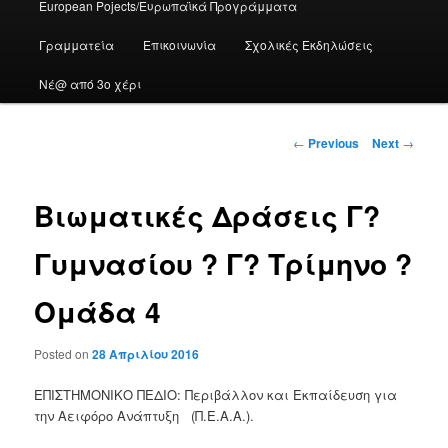
European Pojects/Ευρωπαϊκά Προγράμματα
Γραμματεία
Επικοινωνία
Σχολικές Εκδηλώσεις
Νέ@ από 3ο χέρι
Post
←
Previous
Next
→
navigation
Βιωματικές Δράσεις Γ?
Γυμνασίου ? Γ? Τρίμηνο ?
Ομάδα 4
Posted on
28 Απριλίου 2016
ΕΠΙΣΤΗΜΟΝΙΚΟ ΠΕΔΙΟ: Περιβάλλον και Εκπαίδευση για
την Αειφόρο Ανάπτυξη (Π.Ε.Α.Α.).