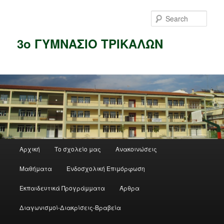
Skip
to
Sear
primary
content
3ο ΓΥΜΝΑΣΙΟ ΤΡΙΚΑΛΩΝ
Main
Αρχική
Το σχολείο μας
Ανακοινώσεις
menu
Μαθήματα
Ενδοσχολική Επιμόρφωση
Εκπαιδευτικά Προγράμματα
Άρθρα
Διαγωνισμοί-Διακρίσεις-Βραβεία