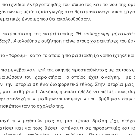
 παιχνίδια ενεργοποίησης του σώματος και το νου της ο
χόντων ως μέσου εισαγωγής στα θεατροπαιδαγωγικά εργα
θεματικές έννοιες που θα ακολουθούσαν.
: παρουσίαση της παράστασης
?Η πολύχρωμη μετανάστ
ας? . Α
κολούθησε συζήτηση πάνω στους χαρακτήρες του έρ
 το «Φόρουμ», κατά το οποίο η παράσταση ξαναπαίχτηκε και
ό παρενέβαιναν επί της σκηνής προσπαθώντας με αυτοσχ
ναμώσουν τον χαρακτήρα ο οποίος έχει ανάγκη, με 
ν την ιστορία σε ένα διαφορετικό τέλος
.
Στην ιστορία μας
 μια μαθήτρια Γ΄Λυκείου, η οποία ήθελε να πείσει τους σ
την αποδοχή των μαθητών-προσφύγων που βρέθηκαν στην 
πισκέπτονταν το σχολείο της.
τοχή των μαθητών μας σε μια τέτοια δράση είχε στόχο
τίσει και να τους θέσει απέναντι σε προσωπικές και κ
, ιδανικά, επιθυμίες και ευθύνες. Πραγματικά, οι