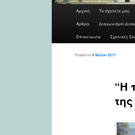
Main
Αρχική
Το σχολείο μας
menu
Άρθρα
Διαγωνισμοί-Διακ
Επικοινωνία
Σχολικές Εκ
Posted on
9 Μαΐου 2017
“Η 
της