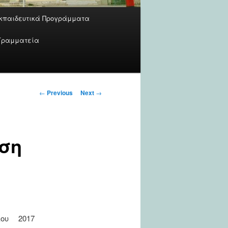
κπαιδευτικά Προγράμματα
Γραμματεία
Post
←
Previous
Next
→
navigation
ση
ου 2017