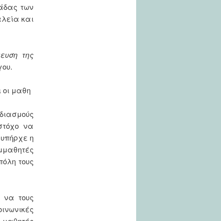
μάδας των
λεία και
ευση της
γου.
 οι μαθη
εδιασμούς
στόχο να
 υπήρχε η
υμμαθητές
πόλη τους
 να τους
οινωνικές
 μαθητές