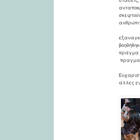
ανταποκ
σκεφτούν
ανθρώπιν
εξαναγ
βοηθήθη
πράγμα
πραγματ
Ευχαριστ
άλλες ε