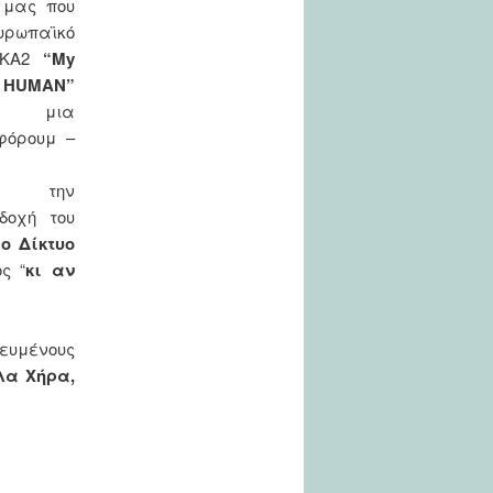
 μας που
ρωπαϊκό
/KA2
“My
HUMAN”
ν μια
φόρουμ –
α την
δοχή του
ο Δίκτυο
ς “
κι αν
ευμένους
λα Χήρα,