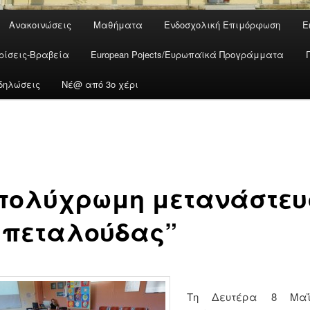
Ανακοινώσεις
Μαθήματα
Ενδοσχολική Επιμόρφωση
Ε
ρίσεις-Βραβεία
European Pojects/Ευρωπαϊκά Προγράμματα
δηλώσεις
Νέ@ από 3ο χέρι
πολύχρωμη μετανάστευ
 πεταλούδας”
Τη Δευτέρα 8 Μαΐ