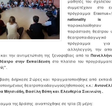
μαθητές του σχολείου
συμμετέχουν στο ευ
πρόγραμμα Εrasmus+
nationality is 
π
αρακολούθησα
παράσταση θεάτρου 
θεατροπαιδαγωγικό
πρόγραμμα
γι
αλληλεγγύη, την απο
 και την αντιμετώπιση της ξενοφοβίας
από το
Πανελλήνι
Θέατρο στην Εκπαίδευση
στο πλαίσιο του προγράμματο
ύ;”
.
βαση διήρκεσε 2 ώρες και πραγματοποιήθηκε από εκπαιδ
οποιημένους θεατροπαιοδαγωγούς/ηθοποιούς κ.κ.:
Αντονέλ
α Μητσιάδη, Βασίλη Βόπη και Ελευθερία Σικινιώτη .
αμμα της δράσης αναπτύχθηκε σε τρία (3) μέρη: