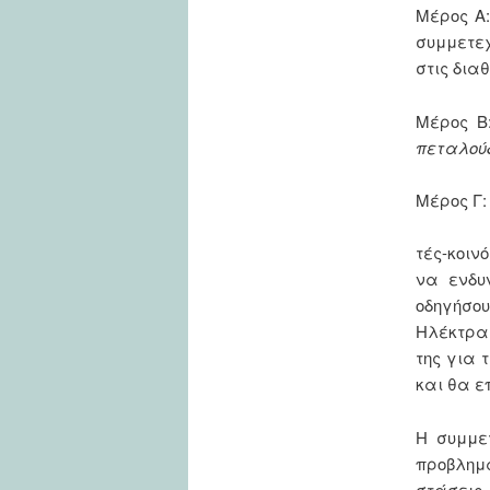
Μέρος Α:
συμμετε
στις δια
Μέρος Β
πεταλούδ
Μέρος Γ:
τές-κοιν
να ενδυ
οδηγήσου
Ηλέκτρα,
της για 
και θα ε
Η συμμε
προβλημα
στάσεις