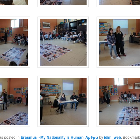
as posted in
Erasmus+-My Nationality is Human
,
Άρθρα
by
idim_web
. Bookmark