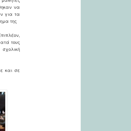
θηκαν να
υν για τα
ημα της
ιπλέον,
ματά τους
σχολική
με και σε