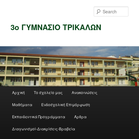
Skip
to
Sear
primary
content
3ο ΓΥΜΝΑΣΙΟ ΤΡΙΚΑΛΩΝ
Main
Αρχική
Το σχολείο μας
Ανακοινώσεις
menu
Μαθήματα
Ενδοσχολική Επιμόρφωση
Εκπαιδευτικά Προγράμματα
Άρθρα
Διαγωνισμοί-Διακρίσεις-Βραβεία