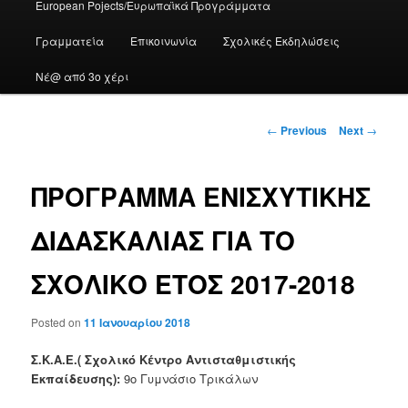
European Pojects/Ευρωπαϊκά Προγράμματα
Γραμματεία
Επικοινωνία
Σχολικές Εκδηλώσεις
Νέ@ από 3ο χέρι
Post
←
Previous
Next
→
navigation
ΠΡΟΓΡΑΜΜΑ ΕΝΙΣΧΥΤΙΚΗΣ
ΔΙΔΑΣΚΑΛΙΑΣ ΓΙΑ ΤΟ
ΣΧΟΛΙΚΟ ΕΤΟΣ 2017-2018
Posted on
11 Ιανουαρίου 2018
Σ.Κ.Α.Ε.( Σχολικό Κέντρο Αντισταθμιστικής
Εκπαίδευσης):
9ο Γυμνάσιο Τρικάλων