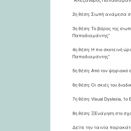
2η θέση: Σιωπή ανάμεσα σ
3η θέση: Το βάρος της σιω
Παπαδιαμάντης”
4η θέση: Η πιο σκοτεινή ώ
Παπαδιαμάντης”
5η θέση: Από τον ψηφιακό
6η θέση: Οι σκιές του διαδ
7η θέση: Visual Dyslexia, 1
8η θέση: ΞΕνάγηση στο σχ
Δείτε την ταινία παρακάτ