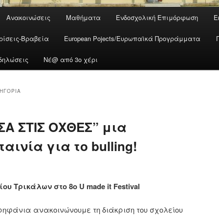
Ανακοινώσεις
Μαθήματα
Ενδοσχολική Επιμόρφωση
Ε
ρίσεις-Βραβεία
European Pojects/Ευρωπαϊκά Προγράμματα
δηλώσεις
Νέ@ από 3ο χέρι
ΤΗΓΟΡΊΑ
Α ΣΤΙΣ ΟΧΘΕΣ” μια
αινία για το bulling!
υ Τρικάλων στο 8ο U made it Festival
ρηφάνια ανακοινώνουμε τη διάκριση του σχολείου