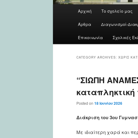
Main
Αρχική
Το σχολείο μας
menu
Άρθρα
Διαγωνισμοί-Διακ
Επικοινωνία
Σχολικές Εκ
CATEGORY ARCHIVES:
ΧΩΡΊΣ ΚΑ
“ΣΙΩΠΗ ΑΝΑΜΕΣ
καταπληκτική τ
Posted on
18 Ιουνίου 2026
Διάκριση του 3ου Γυμνασίο
Με ιδιαίτερη χαρά και πε