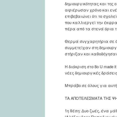
δημιουργικότητας και της 
αφιέρωσαν χρόνο και ενέρ
επιβεβαιώνει ότι το σχολε
που καλλιεργεί την έκφρα
πέρα από τα στενά όρια τ
Θερμά συγχαρητήρια σε όλ
συμμετείχαν στη δημιουργί
στήριξαν και καθοδήγησαν
Η διάκριση στο 8ο U made i
νέες δημιουργικές δράσεις
Μπράβο σε όλους για αυτή 
ΤΑ ΑΠΟΤΕΛΕΣΜΑΤΑ ΤΗΣ Ψ
1η θέση: Δυο ζωές, ένα μά
“Αλέξανδρος Παπαδιαμάν