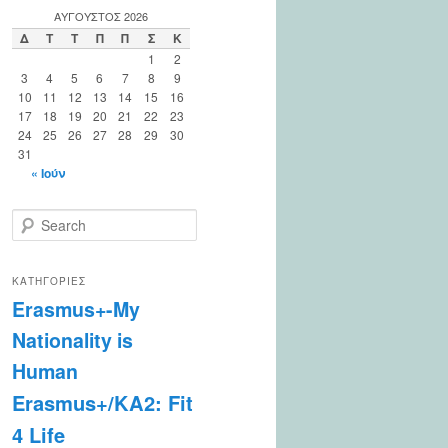
ΑΎΓΟΥΣΤΟΣ 2026
Δ
Τ
Τ
Π
Π
Σ
Κ
1
2
3
4
5
6
7
8
9
10
11
12
13
14
15
16
17
18
19
20
21
22
23
24
25
26
27
28
29
30
31
« Ιούν
S
e
a
r
ΚΑΤΗΓΟΡΊΕΣ
c
Erasmus+-My
h
Nationality is
Human
Erasmus+/KA2: Fit
4 Life