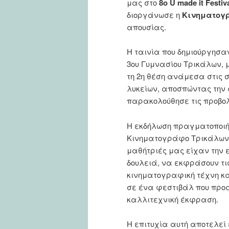
μας στο
8ο U made it Festiv
διοργάνωσε η
Κινηματογ
απουσίας.
Η ταινία που δημιούργησαν
3ου Γυμνασίου Τρικάλων, 
τη 2η θέση ανάμεσα στις 
λυκείων, αποσπώντας την α
παρακολούθησε τις προβολ
Η εκδήλωση πραγματοποιήθη
Κινηματογράφο Τρικάλων, 
μαθήτριές μας είχαν την 
δουλειά, να εκφράσουν τις
κινηματογραφική τέχνη κα
σε ένα φεστιβάλ που προά
καλλιτεχνική έκφραση.
Η επιτυχία αυτή αποτελεί