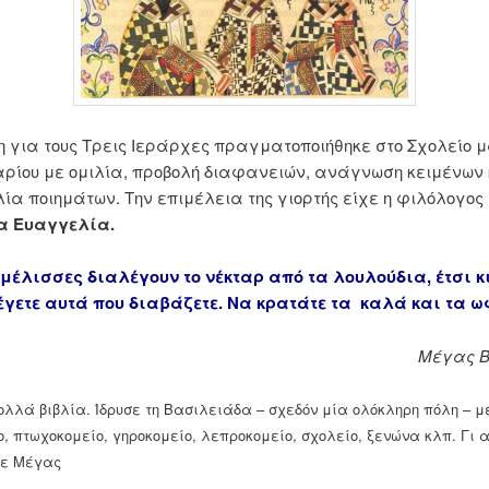
 για τους Τρεις Ιεράρχες πραγματοποιήθηκε στο Σχολείο μ
αρίου με ομιλία, προβολή διαφανειών, ανάγνωση κειμένων 
α ποιημάτων. Την επιμέλεια της γιορτής είχε η φιλόλογος
 Ευαγγελία.
μέλισσες διαλέγουν το νέκταρ από τα λουλούδια, έτσι κι
έγετε αυτά που διαβάζετε. Να κρατάτε τα καλά και τα 
Μέγας Β
λλά βιβλία. Ίδρυσε τη Βασιλειάδα – σχεδόν μία ολόκληρη πόλη – μ
ο, πτωχοκομείο, γηροκομείο, λεπροκομείο, σχολείο, ξενώνα κλπ. Γι 
κε Μέγας