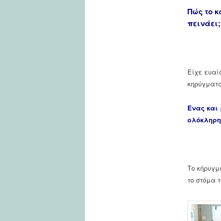
Πώς το κ
πεινάει;
Είχε ευαί
κηρύγματα
Ένας και 
ολόκληρη
Το κήρυγμ
το στόμα 