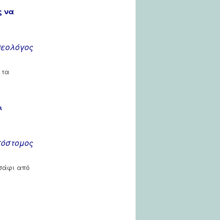
ς να
θεολόγος
 τα
ι
σόστομος
υσάφι από