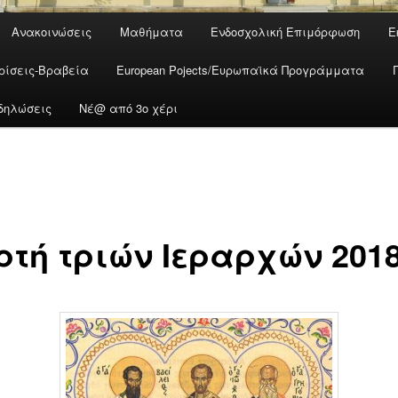
Ανακοινώσεις
Μαθήματα
Ενδοσχολική Επιμόρφωση
Ε
ρίσεις-Βραβεία
European Pojects/Ευρωπαϊκά Προγράμματα
δηλώσεις
Νέ@ από 3ο χέρι
ρτή τριών Ιεραρχών 201