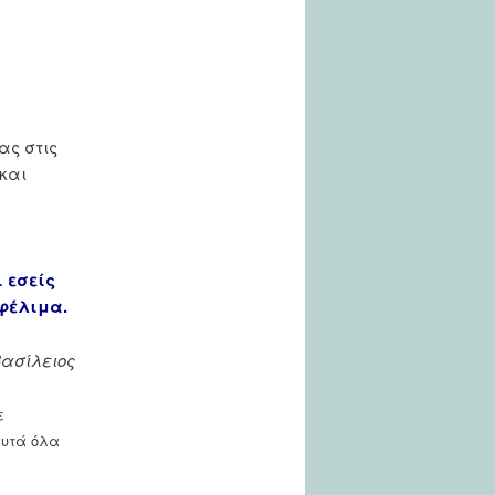
ας στις
και
 εσείς
ωφέλιμα.
ασίλειος
ε
αυτά όλα