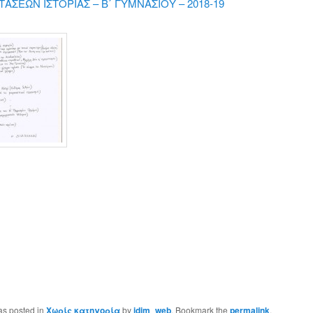
ΑΣΕΩΝ ΙΣΤΟΡΙΑΣ – Β΄ ΓΥΜΝΑΣΙΟΥ – 2018-19
as posted in
Χωρίς κατηγορία
by
idim_web
. Bookmark the
permalink
.