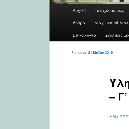
Main
Αρχική
Το σχολείο μας
menu
Άρθρα
Διαγωνισμοί-Διακ
Επικοινωνία
Σχολικές Εκ
Posted on
21 Μαΐου 2019
Ύλη
– Γ
ΥΛΗ ΕΞΕΤ