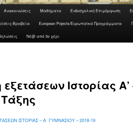
Ανακοινώσεις
Μαθήματα
Ενδοσχολική Επιμόρφωση
Ε
ρίσεις-Βραβεία
European Pojects/Ευρωπαϊκά Προγράμματα
δηλώσεις
Νέ@ από 3ο χέρι
 εξετάσεων Ιστορίας Α’ 
’ Τάξης
ΑΣΕΩΝ ΙΣΤΟΡΙΑΣ – Α΄ ΓΥΜΝΑΣΙΟΥ – 2018-19