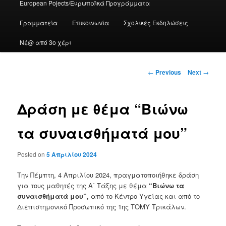
European Pojects/Ευρωπαϊκά Προγράμματα
Γραμματεία
Επικοινωνία
Σχολικές Εκδηλώσεις
Νέ@ από 3ο χέρι
Post
←
Previous
Next
→
navigation
Δράση με θέμα “Βιώνω
τα συναισθήματά μου”
Posted on
5 Απριλίου 2024
Την Πέμπτη, 4 Απριλίου 2024, πραγματοποιήθηκε δράση
για τους μαθητές της Α΄ Τάξης με θέμα
“Βιώνω τα
συναισθήματά μου”,
από το Κέντρο Υγείας και από το
Διεπιστημονικό Προσωπικό της 1ης ΤΟΜΥ Τρικάλων.