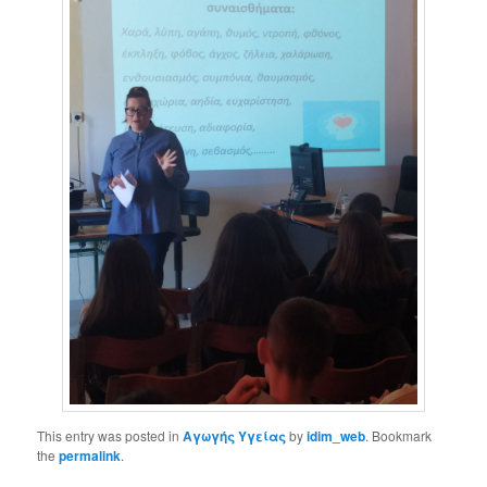
This entry was posted in
Αγωγής Υγείας
by
idim_web
. Bookmark
the
permalink
.