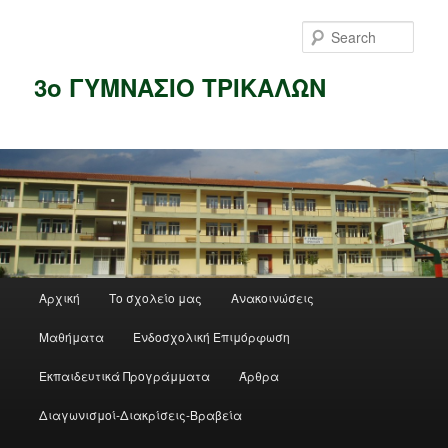
Skip
to
Sear
primary
content
3ο ΓΥΜΝΑΣΙΟ ΤΡΙΚΑΛΩΝ
Main
Αρχική
Το σχολείο μας
Ανακοινώσεις
menu
Μαθήματα
Ενδοσχολική Επιμόρφωση
Εκπαιδευτικά Προγράμματα
Άρθρα
Διαγωνισμοί-Διακρίσεις-Βραβεία