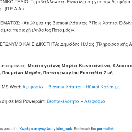
ΝΙΚΟ ΠΕΔΙΟ: Περιβάλλον και Εκπαίδευση για την Αειφόρο
 (Π.Ε.Α.Α.).
ΕΜΑΤΟΣ: «Απώλεια της Βιοποικιλότητας ? Ποικιλότητα Ειδών
μια περιοχή (Ληθαίος Ποταμός)».
ΩΝΥΜΟ ΚΑΙ ΕΙΔΙΚΟΤΗΤΑ: Δημάδης Ηλίας (Πληροφορικής Α.Ε
 υποομάδας:
Μπαταγιάννη Μαρία-Κωνσταντίνα, Κλουτσ
, Πουμάνα Μάρθα, Παπαγεωργίου Ευσταθία-Ζωή
 MS Word:
Αειφορία – Βιοποικιλότητα – Ηθικοί Κανόνες
ση σε MS Powerpoint:
Βιοποικιλότητα – Αειφορία
as posted in
Χωρίς κατηγορία
by
idim_web
. Bookmark the
permalink
.