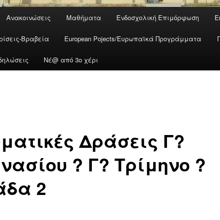
Ανακοινώσεις
Μαθήματα
Ενδοσχολική Επιμόρφωση
Ε
ρίσεις-Βραβεία
European Pojects/Ευρωπαϊκά Προγράμματα
δηλώσεις
Νέ@ από 3ο χέρι
ματικές Δράσεις Γ?
νασίου ? Γ? Τρίμηνο ?
άδα 2