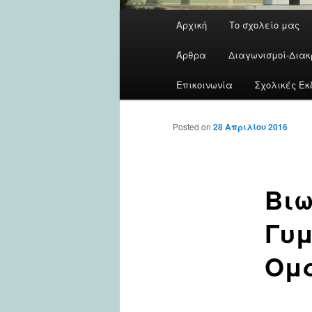
Main
Αρχική
Το σχολείο μας
menu
Άρθρα
Διαγωνισμοί-Διακ
Επικοινωνία
Σχολικές Εκ
Posted on
28 Απριλίου 2016
Βιω
Γυμ
Ομ