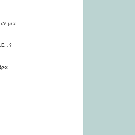
 σε μια
.Ι. ?
άρα