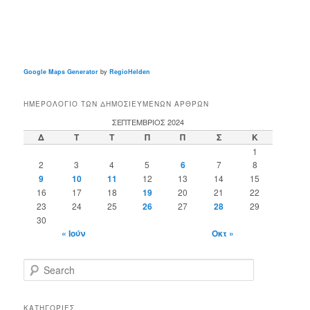
Google Maps Generator
by
RegioHelden
ΗΜΕΡΟΛΌΓΙΟ ΤΩΝ ΔΗΜΟΣΙΕΥΜΈΝΩΝ ΆΡΘΡΩΝ
ΣΕΠΤΈΜΒΡΙΟΣ 2024
Δ
Τ
Τ
Π
Π
Σ
Κ
1
2
3
4
5
6
7
8
9
10
11
12
13
14
15
16
17
18
19
20
21
22
23
24
25
26
27
28
29
30
« Ιούν
Οκτ »
S
e
a
r
ΚΑΤΗΓΟΡΊΕΣ