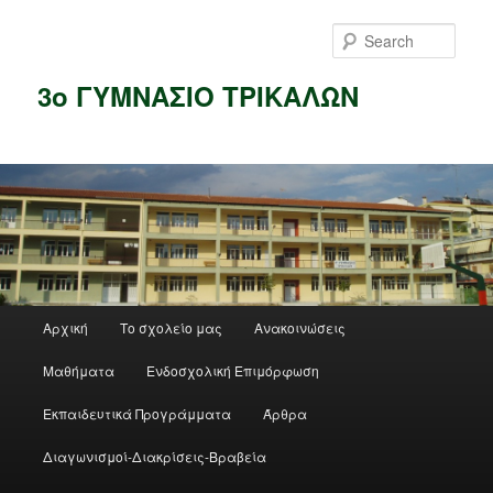
Skip
Skip
to
to
Sear
primary
secondary
content
content
3ο ΓΥΜΝΑΣΙΟ ΤΡΙΚΑΛΩΝ
Main
Αρχική
Το σχολείο μας
Ανακοινώσεις
menu
Μαθήματα
Ενδοσχολική Επιμόρφωση
Εκπαιδευτικά Προγράμματα
Άρθρα
Διαγωνισμοί-Διακρίσεις-Βραβεία