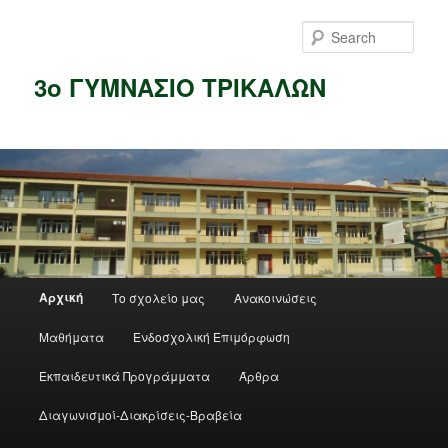
Skip
Skip
to
to
Sear
primary
secondary
content
content
3ο ΓΥΜΝΑΣΙΟ ΤΡΙΚΑΛΩΝ
Main
Αρχική
Το σχολείο μας
Ανακοινώσεις
menu
Μαθήματα
Ενδοσχολική Επιμόρφωση
Εκπαιδευτικά Προγράμματα
Άρθρα
Διαγωνισμοί-Διακρίσεις-Βραβεία