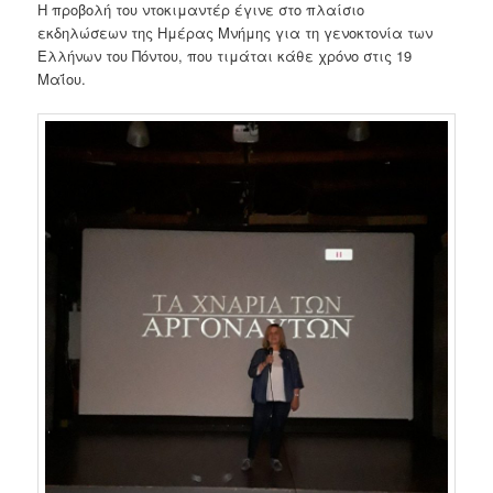
Η προβολή του ντοκιμαντέρ έγινε στο πλαίσιο
εκδηλώσεων της Ημέρας Μνήμης για τη γενοκτονία των
Ελλήνων του Πόντου, που τιμάται κάθε χρόνο στις 19
Μαΐου.