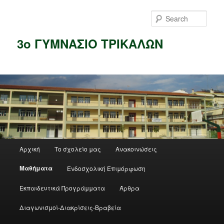
Skip
Skip
to
to
Sear
primary
secondary
content
content
3ο ΓΥΜΝΑΣΙΟ ΤΡΙΚΑΛΩΝ
Main
Αρχική
Το σχολείο μας
Ανακοινώσεις
menu
Μαθήματα
Ενδοσχολική Επιμόρφωση
Εκπαιδευτικά Προγράμματα
Άρθρα
Διαγωνισμοί-Διακρίσεις-Βραβεία