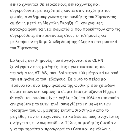
επιταχύνονται σε τεράστιους επιταχυντές και
συγκρούονται με ταχύτητες κοντά στην ταχύτητα του
φωτός, αναδημιουργώντας τις συνθήκες του Σύμπαντος
αμέσως μετά τη Μεγάλη Έκρηξη. Οι ανιχνευτές
καταγράφουν τα νέα σωματίδια που προκύπτουν από τις
συγκρούσεις, επιτρέποντας στους επιστήμονες να
μελετήσουν τη θεμελιώδη δομή της ύλης και τα μυστικά
του Σύμπαντος.
Έλληνες επιστήμονες που εργάζονται στο CERN
ξενάγησαν τους μαθητές στις εγκαταστάσεις του
πειράματος ATLAS, που βρίσκεται 100 μέτρα κάτω από
την επιφάνεια του εδάφους. Σε αυτό το πείραμα
ερευνάται ένα ευρύ φάσμα της φυσικής στοιχειωδών
σωματιδίων και κυρίως το σωματίδιο (μποζόνιο) Higgs, η
ύπαρξη του οποίου είχε προβλεφθεί το 1964 και το οποίο
ανιχνεύτηκε το 2012, ενώ συνεχίζεται η μελέτη των
ιδιοτήτων του. Οι μαθητές εντυπωσιάστηκαν από το
μέγεθος των επιταχυντών, τα καλώδια, τους ανιχνευτές
ενέργειας των σωματιδίων. Τέλος οι μαθητές έμαθαν
για την τεράστια προσφορά του Cern και σε άλλους