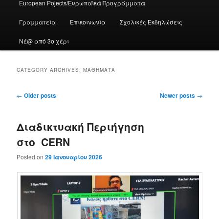
European Pojects/Ευρωπαϊκά Προγράμματα
Γραμματεία
Επικοινωνία
Σχολικές Εκδηλώσεις
Νέ@ από 3ο χέρι
CATEGORY ARCHIVES:
ΜΑΘΉΜΑΤΑ
Post
←
Older posts
Newer posts
→
navigation
Διαδικτυακή Περιήγηση
στο CERN
Posted on
29 Ιανουαρίου 2026