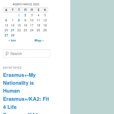
ΦΕΒΡΟΥΆΡΙΟΣ 2023
Δ
Τ
Τ
Π
Π
Σ
Κ
1
2
3
4
5
6
7
8
9
10
11
12
13
14
15
16
17
18
19
20
21
22
23
24
25
26
27
28
« Ιαν
Μαρ »
S
e
a
r
ΚΑΤΗΓΟΡΊΕΣ
c
Erasmus+-My
h
Nationality is
Human
Erasmus+/KA2: Fit
4 Life