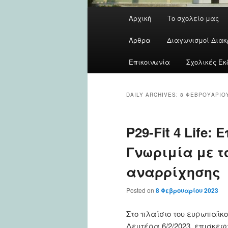
Main
Αρχική
Το σχολείο μας
menu
Άρθρα
Διαγωνισμοί-Διακ
Επικοινωνία
Σχολικές Εκ
DAILY ARCHIVES:
8 ΦΕΒΡΟΥΑΡΊΟΥ
P29-Fit 4 Life:
Γνωριμία με τ
αναρρίχησης
Posted on
8 Φεβρουαρίου 2023
Στο πλαίσιο του ευρωπαϊ
Δευτέρα 6/2/2023, επισκε