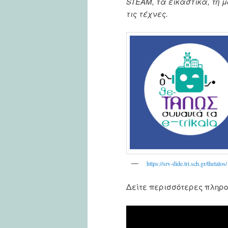
STEAM, τα εικαστικά, τη μ
τις τέχνες.
https://srv-dide.tri.sch.gr/thetalos/
Δείτε περισσότερες πληρ