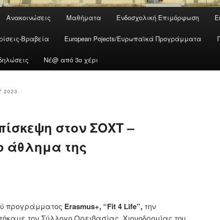
Ανακοινώσεις
Μαθήματα
Ενδοσχολική Επιμόρφωση
Ε
ρίσεις-Βραβεία
European Pojects/Ευρωπαϊκά Προγράμματα
δηλώσεις
Νέ@ από 3ο χέρι
 2023
 Επίσκεψη στον ΣΟΧΤ –
ο άθλημα της
κού προγράμματος
Erasmus+, “Fit 4 Life”,
την
φτήκαμε τον Σύλλογο Ορειβασίας, Χιονοδρομίας του