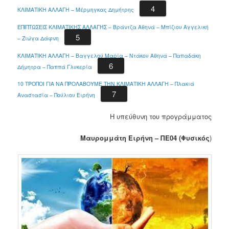
4
ΚΛΙΜΑΤΙΚΗ ΑΛΛΑΓΗ – Μέρμηγκας Δημήτρης
ΕΠΙΠΤΩΣΕΙΣ ΚΛΙΜΑΤΙΚΗΣ ΑΛΛΑΓΉΣ – Βράντζα Αθηνά – Μπίζιου Αγγελική
5
– Ζιώγα Δάφνη
ΚΛΙΜΑΤΙΚΗ ΑΛΛΑΓΗ – Βαγγελού Μαρία – Ντάκου Αθηνά – Παπαδάκη
6
Δήμητρα – Παππά Γλυκερία
10 ΤΡΟΠΟΙ ΓΙΑ ΝΑ ΠΡΟΛΑΒΟΥΜΕ ΤΗΝ ΚΛΙΜΑΤΙΚΗ ΑΛΛΑΓΗ – Πλακιά
7
Αναστασία – Πούλιου Ειρήνη
Η υπεύθυνη του προγράμματος
Μαυρομμάτη Ειρήνη – ΠΕ04 (Φυσικός
)