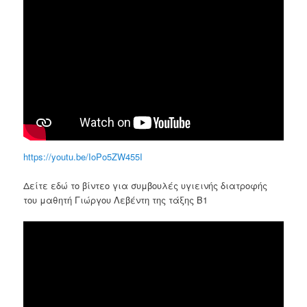
https://youtu.be/IoPo5ZW455I
Δείτε εδώ το βίντεο για συμβουλές υγιεινής διατροφής
του μαθητή Γιώργου Λεβέντη της τάξης Β1