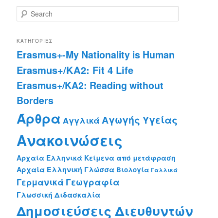
S
e
a
r
ΚΑΤΗΓΟΡΊΕΣ
c
Erasmus+-My Nationality is Human
h
Erasmus+/KA2: Fit 4 Life
Erasmus+/KA2: Reading without
Borders
Άρθρα
Αγωγής Υγείας
Αγγλικά
Ανακοινώσεις
Αρχαία Ελληνικά Κείμενα από μετάφραση
Αρχαία Ελληνική Γλώσσα
Βιολογία
Γαλλικά
Γεωγραφία
Γερμανικά
Γλωσσική Διδασκαλία
Δημοσιεύσεις Διευθυντών