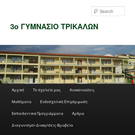
Skip
Skip
to
to
Sear
primary
secondary
content
content
3ο ΓΥΜΝΑΣΙΟ ΤΡΙΚΑΛΩΝ
Main
Αρχική
Το σχολείο μας
Ανακοινώσεις
menu
Μαθήματα
Ενδοσχολική Επιμόρφωση
Εκπαιδευτικά Προγράμματα
Άρθρα
Διαγωνισμοί-Διακρίσεις-Βραβεία