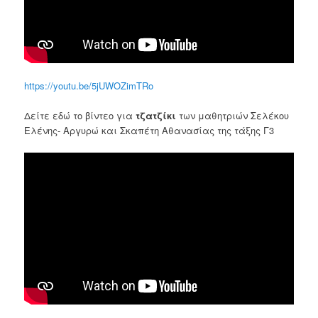
https://youtu.be/5jUWOZimTRo
Δείτε εδώ το βίντεο για
τζατζίκι
των μαθητριών Σελέκου
Ελένης- Αργυρώ και Σκαπέτη Αθανασίας της τάξης Γ3