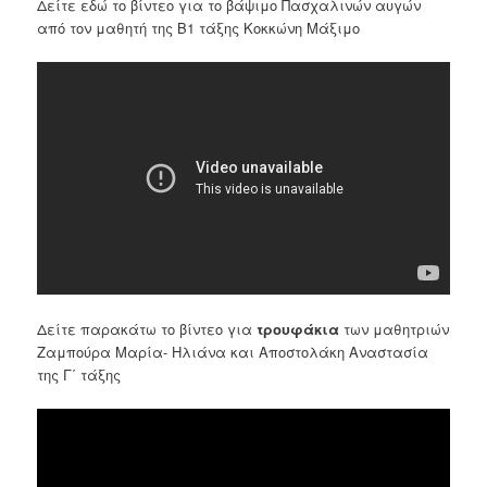
Δείτε εδώ το βίντεο για το βάψιμο Πασχαλινών αυγών
από τον μαθητή της Β1 τάξης Κοκκώνη Μάξιμο
Δείτε παρακάτω το βίντεο για
τρουφάκια
των μαθητριών
Ζαμπούρα Μαρία- Ηλιάνα και Αποστολάκη Αναστασία
της Γ΄ τάξης