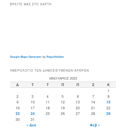
ΒΡΕΊΤΕ ΜΑΣ ΣΤΟ ΧΆΡΤΗ
Google Maps Generator
by
RegioHelden
ΗΜΕΡΟΛΌΓΙΟ ΤΩΝ ΔΗΜΟΣΙΕΥΜΈΝΩΝ ΆΡΘΡΩΝ
ΙΑΝΟΥΆΡΙΟΣ 2023
Δ
Τ
Τ
Π
Π
Σ
Κ
1
2
3
4
5
6
7
8
9
10
11
12
13
14
15
16
17
18
19
20
21
22
23
24
25
26
27
28
29
30
31
« Δεκ
Φεβ »